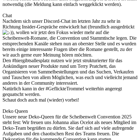
notwendig (die Meldung kann einfach weggeklickt werden).
Chat
Nachdem sich unser Discord-Chat im letzten Jahr zu sehr in
Richtung Insider-Gespräche entwickelt hat (freundlich ausgedrückt
), wollen wir jetzt den Fokus wieder mehr auf die
Scheibenwelt-Romane, die Convention und Stammtische legen. Die
entsprechenden Kanäle stehen nun an oberster Stelle und es wurden
bereits einige interessante Fragen über die Romane gestellt, zu der
wir auch gerne eure Meinung hören möchten.
Den #hiergibtsallesplatz nutzen wir jetzt strukturierter für das
Ankündigen neuer Produkte rund um Terry Pratchett, das
Organisieren von Sammelbestellungen und das Suchen, Verkaufen
und Tauschen von allem Möglichen, was euch und vielleicht jemand
anderes in der Community interessiert.
Natürlich kann in der #GeflickteTrommel weiterhin angeregt
gequatscht werden.
Schaut doch auch mal (wieder) vorbei!
Deko Queen
Unsere neue Deko-Queen für die Scheibenwelt Convention 2025
steht fest: Wir freuen uns Johanna alias Ocelot als neues Mitglied im
Deko-Team begrüßen zu dürfen. Sie darf sich auf viele aufregende
Aufgaben und den chaotischen Rest des Teams freuen. Die
Dekoration für die kommende Convention kann starten.