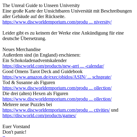
The Unreal Guide to Unseen University
Eine große Karte der Unsichtbaren Universität mit Beschreibungen
aller Gebäude auf der Rückseite.
https://www.discworldemporium.com/produ ... niversity/
Leider gibt es zu keinem der Werke eine Ankündigung für eine
deutsche Übersetzung.
Neues Merchandise
Außerdem sind (in England) erschienen:
Ein Schokoladenadventskalender
https://discworld.com/products/new-arri ... -calendar/
Good Omens Tarot Deck and Guidebook
https://www.amazon.de/exec/obidos/ASIN/ ... schsprate/
Tod & Susanne als Figuren
https://www.discworldemporium.com/produ ... ollection/
Die drei (alten) Hexen als Figuren
https://www.discworldemporium.com/produ ... ollection/
Mehrere neue Puzzles bei
https://www.discworldemporium.com/produ ... ctivities/
und
https://discworld.com/products/games/
Euer Vorstand
Don't panic!