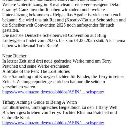
Weitere Unterstützung im Kreativteam - eine vereinseigene Deko-
Granny! Ganz unverhofft haben wir zudem noch weitere
Unterstützung bekommen - Helga alias Agathe ist vielen von euch
bekannt. Sie wird uns mit Rat und (Kreativ-)Tat zur Seite stehen und
die Scheibenwelt Convention 2025 noch aufregender für euch
gestalten.
Die nächste Deutsche Scheibenwelt Convention auf Burg
Ludwigstein findet vom 29.05. bis zum 01.06.2025 statt. Als Thema
haben wir diesmal Tods Reich!
Neue Bücher
In letzter Zeit sind drei neue gedruckte Werke rund um Terry
Pratchett und seine Werke erschienen:
A Stroke of the Pen: The Lost Stories
Eine Sammlung mit Kurzgeschichten für Kinder, die Terry in seiner
Zeit als Zeitungsreporter geschrieben hat und die seitdem
verschollen waren.
https://www.amazon.de/exec/obidos/ASIN/ ... schsprate/
Tiffany Aching's Guide to Being A Witch
Ein illustriertes, umfangreiches Begleitbuch zu den Tiffany Weh
Büchern geschrieben von Terrys Tochter Rhianna Pratchett und
Gabrielle Kent.
https://www.amazon.de/exec/obidos/ASIN/ ... schsprate/