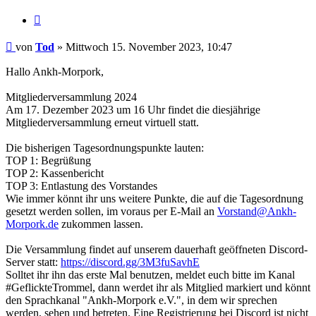
Zitieren
Beitrag
von
Tod
»
Mittwoch 15. November 2023, 10:47
Hallo Ankh-Morpork,
Mitgliederversammlung 2024
Am 17. Dezember 2023 um 16 Uhr findet die diesjährige
Mitgliederversammlung erneut virtuell statt.
Die bisherigen Tagesordnungspunkte lauten:
TOP 1: Begrüßung
TOP 2: Kassenbericht
TOP 3: Entlastung des Vorstandes
Wie immer könnt ihr uns weitere Punkte, die auf die Tagesordnung
gesetzt werden sollen, im voraus per E-Mail an
Vorstand@Ankh-
Morpork.de
zukommen lassen.
Die Versammlung findet auf unserem dauerhaft geöffneten Discord-
Server statt:
https://discord.gg/3M3fuSavhE
Solltet ihr ihn das erste Mal benutzen, meldet euch bitte im Kanal
#GeflickteTrommel, dann werdet ihr als Mitglied markiert und könnt
den Sprachkanal "Ankh-Morpork e.V.", in dem wir sprechen
werden, sehen und betreten. Eine Registrierung bei Discord ist nicht