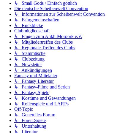
↳ Small Gods / Einfach göttlich
Die deutsche Scheibenwelt Convention
↳ Informationen zur Scheibenwelt Convention
↳ Fahrgemeinschaften
↳ Rückblicke
Clubmitgliedschaft
↳ Fragen zum Ankh-Morpork e.V.
↳ Mitgliedertreffen des Clubs
↳ Regionale Treffen des Clubs
↳ Stammtische
↳ Clubzeitung
↳ Newsletter
↳ Ankündigungen
Fantasy und Mittelalter
↳ Fantasy-Literatur
↳ Fantasy-Filme und Serien
↳ Fantasy-Spiele
↳ Kostüme und Gewandungen
↳ Rollenspiele und LARPs
Off-Topic
↳ Generelles Forum
↳ Foren-Spiele
↳ Unterhaltung
↳ Literatur