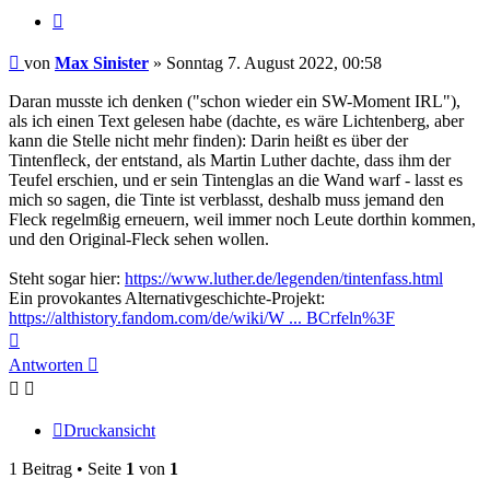
Zitieren
Beitrag
von
Max Sinister
»
Sonntag 7. August 2022, 00:58
Daran musste ich denken ("schon wieder ein SW-Moment IRL"),
als ich einen Text gelesen habe (dachte, es wäre Lichtenberg, aber
kann die Stelle nicht mehr finden): Darin heißt es über der
Tintenfleck, der entstand, als Martin Luther dachte, dass ihm der
Teufel erschien, und er sein Tintenglas an die Wand warf - lasst es
mich so sagen, die Tinte ist verblasst, deshalb muss jemand den
Fleck regelmßig erneuern, weil immer noch Leute dorthin kommen,
und den Original-Fleck sehen wollen.
Steht sogar hier:
https://www.luther.de/legenden/tintenfass.html
Ein provokantes Alternativgeschichte-Projekt:
https://althistory.fandom.com/de/wiki/W ... BCrfeln%3F
Nach
oben
Antworten
Druckansicht
1 Beitrag • Seite
1
von
1