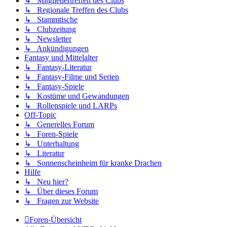
↳ Mitgliedertreffen des Clubs
↳ Regionale Treffen des Clubs
↳ Stammtische
↳ Clubzeitung
↳ Newsletter
↳ Ankündigungen
Fantasy und Mittelalter
↳ Fantasy-Literatur
↳ Fantasy-Filme und Serien
↳ Fantasy-Spiele
↳ Kostüme und Gewandungen
↳ Rollenspiele und LARPs
Off-Topic
↳ Generelles Forum
↳ Foren-Spiele
↳ Unterhaltung
↳ Literatur
↳ Sonnenscheinheim für kranke Drachen
Hilfe
↳ Neu hier?
↳ Über dieses Forum
↳ Fragen zur Website
Foren-Übersicht