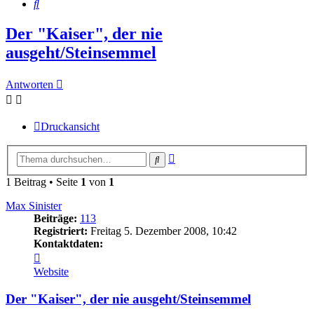
Suche
Der "Kaiser", der nie
ausgeht/Steinsemmel
Antworten
Druckansicht
Erweiterte
Suche
Suche
1 Beitrag • Seite
1
von
1
Max Sinister
Beiträge:
113
Registriert:
Freitag 5. Dezember 2008, 10:42
Kontaktdaten:
Kontaktdaten
von
Website
Max
Sinister
Der "Kaiser", der nie ausgeht/Steinsemmel