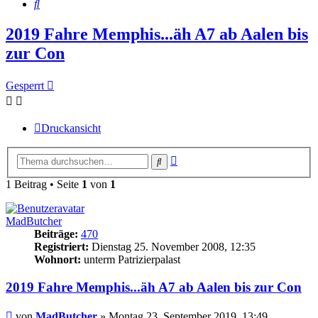
Suche
2019 Fahre Memphis...äh A7 ab Aalen bis
zur Con
Gesperrt
Druckansicht
Erweiterte
Suche
Suche
1 Beitrag • Seite
1
von
1
MadButcher
Beiträge:
470
Registriert:
Dienstag 25. November 2008, 12:35
Wohnort:
unterm Patrizierpalast
2019 Fahre Memphis...äh A7 ab Aalen bis zur Con
Beitrag
von
MadButcher
»
Montag 23. September 2019, 13:49