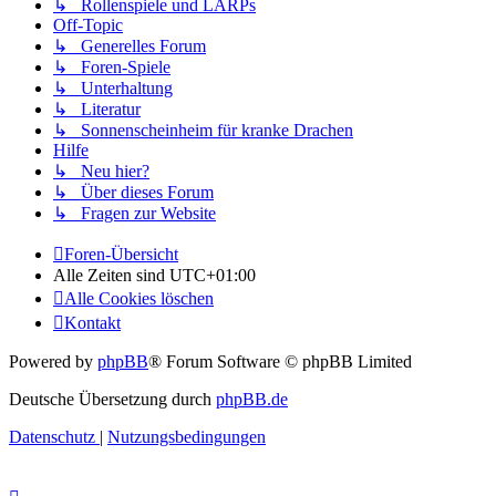
↳ Rollenspiele und LARPs
Off-Topic
↳ Generelles Forum
↳ Foren-Spiele
↳ Unterhaltung
↳ Literatur
↳ Sonnenscheinheim für kranke Drachen
Hilfe
↳ Neu hier?
↳ Über dieses Forum
↳ Fragen zur Website
Foren-Übersicht
Alle Zeiten sind
UTC+01:00
Alle Cookies löschen
Kontakt
Powered by
phpBB
® Forum Software © phpBB Limited
Deutsche Übersetzung durch
phpBB.de
Datenschutz
|
Nutzungsbedingungen