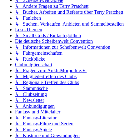
↳ Scheibenwelt-Spiele
↳ Andere Fragen zu Terry Pratchett
↳ Bücher, Arbeiten und Referate über Terry Pratchett
↳ Fanleben
↳ Suchen, Verkaufen, Anbieten und Sammelbestellen
Lese-Themen
↳ Small Gods / Einfach göttlich
Die deutsche Scheibenwelt Convention
↳ Informationen zur Scheibenwelt Convention
↳ Fahrgemeinschaften
↳ Rückblicke
Clubmitgliedschaft
↳ Fragen zum Ankh-Morpork e.V.
↳ Mitgliedertreffen des Clubs
↳ Regionale Treffen des Clubs
↳ Stammtische
↳ Clubzeitung
↳ Newsletter
↳ Ankündigungen
Fantasy und Mittelalter
↳ Fantasy-Literatur
↳ Fantasy-Filme und Serien
↳ Fantasy-Spiele
↳ Kostüme und Gewandungen