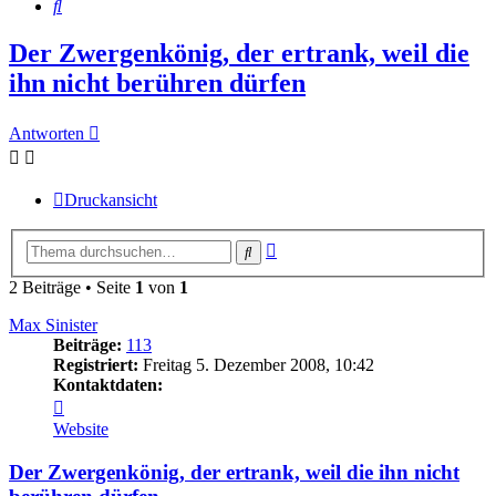
Suche
Der Zwergenkönig, der ertrank, weil die
ihn nicht berühren dürfen
Antworten
Druckansicht
Erweiterte
Suche
Suche
2 Beiträge • Seite
1
von
1
Max Sinister
Beiträge:
113
Registriert:
Freitag 5. Dezember 2008, 10:42
Kontaktdaten:
Kontaktdaten
von
Website
Max
Sinister
Der Zwergenkönig, der ertrank, weil die ihn nicht