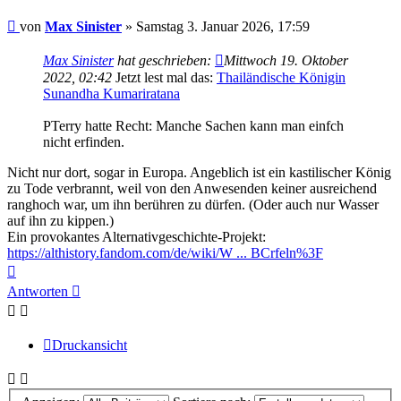
Beitrag
von
Max Sinister
»
Samstag 3. Januar 2026, 17:59
Max Sinister
hat geschrieben:
Mittwoch 19. Oktober
2022, 02:42
Jetzt lest mal das:
Thailändische Königin
Sunandha Kumariratana
PTerry hatte Recht: Manche Sachen kann man einfch
nicht erfinden.
Nicht nur dort, sogar in Europa. Angeblich ist ein kastilischer König
zu Tode verbrannt, weil von den Anwesenden keiner ausreichend
ranghoch war, um ihn berühren zu dürfen. (Oder auch nur Wasser
auf ihn zu kippen.)
Ein provokantes Alternativgeschichte-Projekt:
https://althistory.fandom.com/de/wiki/W ... BCrfeln%3F
Nach
oben
Antworten
Druckansicht