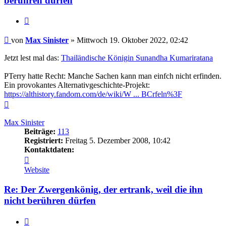
berühren dürfen
Zitieren
Beitrag
von
Max Sinister
»
Mittwoch 19. Oktober 2022, 02:42
Jetzt lest mal das:
Thailändische Königin Sunandha Kumariratana
PTerry hatte Recht: Manche Sachen kann man einfch nicht erfinden.
Ein provokantes Alternativgeschichte-Projekt:
https://althistory.fandom.com/de/wiki/W ... BCrfeln%3F
Nach
oben
Max Sinister
Beiträge:
113
Registriert:
Freitag 5. Dezember 2008, 10:42
Kontaktdaten:
Kontaktdaten
von
Website
Max
Sinister
Re: Der Zwergenkönig, der ertrank, weil die ihn
nicht berühren dürfen
Zitieren