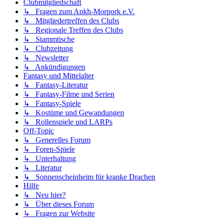
Clubmitgliedschaft
↳ Fragen zum Ankh-Morpork e.V.
↳ Mitgliedertreffen des Clubs
↳ Regionale Treffen des Clubs
↳ Stammtische
↳ Clubzeitung
↳ Newsletter
↳ Ankündigungen
Fantasy und Mittelalter
↳ Fantasy-Literatur
↳ Fantasy-Filme und Serien
↳ Fantasy-Spiele
↳ Kostüme und Gewandungen
↳ Rollenspiele und LARPs
Off-Topic
↳ Generelles Forum
↳ Foren-Spiele
↳ Unterhaltung
↳ Literatur
↳ Sonnenscheinheim für kranke Drachen
Hilfe
↳ Neu hier?
↳ Über dieses Forum
↳ Fragen zur Website