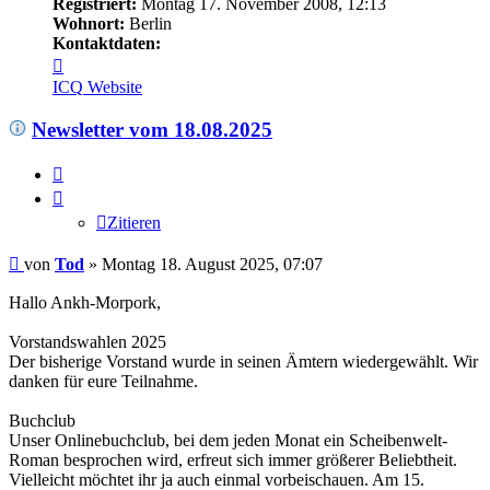
Registriert:
Montag 17. November 2008, 12:13
Wohnort:
Berlin
Kontaktdaten:
Kontaktdaten
von
ICQ
Website
Tod
Newsletter vom 18.08.2025
Zitieren
Zitieren
Beitrag
von
Tod
»
Montag 18. August 2025, 07:07
Hallo Ankh-Morpork,
Vorstandswahlen 2025
Der bisherige Vorstand wurde in seinen Ämtern wiedergewählt. Wir
danken für eure Teilnahme.
Buchclub
Unser Onlinebuchclub, bei dem jeden Monat ein Scheibenwelt-
Roman besprochen wird, erfreut sich immer größerer Beliebtheit.
Vielleicht möchtet ihr ja auch einmal vorbeischauen. Am 15.