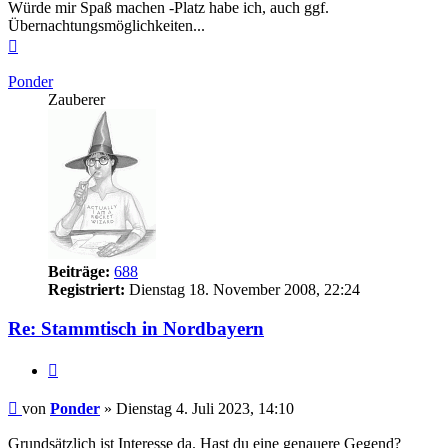
Würde mir Spaß machen -Platz habe ich, auch ggf.
Übernachtungsmöglichkeiten...
Nach
oben
Ponder
Zauberer
Beiträge:
688
Registriert:
Dienstag 18. November 2008, 22:24
Re: Stammtisch in Nordbayern
Zitieren
Beitrag
von
Ponder
»
Dienstag 4. Juli 2023, 14:10
Grundsätzlich ist Interesse da. Hast du eine genauere Gegend?