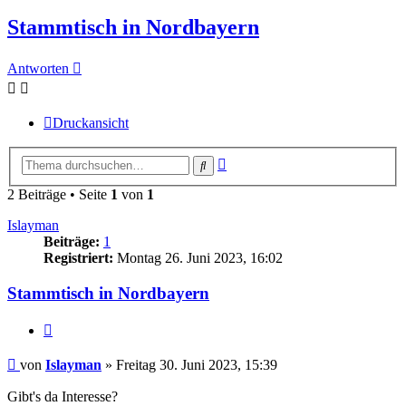
Stammtisch in Nordbayern
Antworten
Druckansicht
Erweiterte
Suche
Suche
2 Beiträge • Seite
1
von
1
Islayman
Beiträge:
1
Registriert:
Montag 26. Juni 2023, 16:02
Stammtisch in Nordbayern
Zitieren
Beitrag
von
Islayman
»
Freitag 30. Juni 2023, 15:39
Gibt's da Interesse?