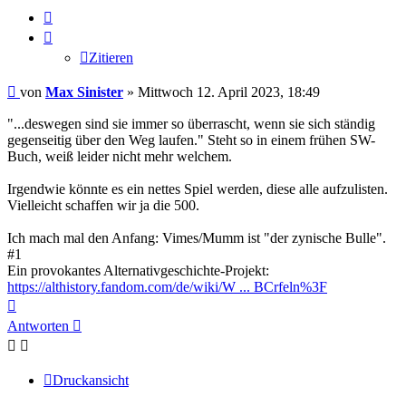
Zitieren
Zitieren
Beitrag
von
Max Sinister
»
Mittwoch 12. April 2023, 18:49
"...deswegen sind sie immer so überrascht, wenn sie sich ständig
gegenseitig über den Weg laufen." Steht so in einem frühen SW-
Buch, weiß leider nicht mehr welchem.
Irgendwie könnte es ein nettes Spiel werden, diese alle aufzulisten.
Vielleicht schaffen wir ja die 500.
Ich mach mal den Anfang: Vimes/Mumm ist "der zynische Bulle".
#1
Ein provokantes Alternativgeschichte-Projekt:
https://althistory.fandom.com/de/wiki/W ... BCrfeln%3F
Nach
oben
Antworten
Druckansicht