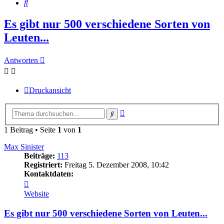
Suche
Es gibt nur 500 verschiedene Sorten von
Leuten...
Antworten
Druckansicht
Erweiterte
Suche
Suche
1 Beitrag • Seite
1
von
1
Max Sinister
Beiträge:
113
Registriert:
Freitag 5. Dezember 2008, 10:42
Kontaktdaten:
Kontaktdaten
von
Website
Max
Sinister
Es gibt nur 500 verschiedene Sorten von Leuten...