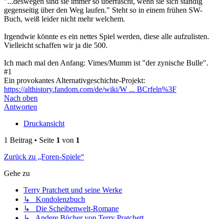
"...deswegen sind sie immer so überrascht, wenn sie sich ständig
gegenseitig über den Weg laufen." Steht so in einem frühen SW-
Buch, weiß leider nicht mehr welchem.
Irgendwie könnte es ein nettes Spiel werden, diese alle aufzulisten.
Vielleicht schaffen wir ja die 500.
Ich mach mal den Anfang: Vimes/Mumm ist "der zynische Bulle".
#1
Ein provokantes Alternativgeschichte-Projekt:
https://althistory.fandom.com/de/wiki/W ... BCrfeln%3F
Nach oben
Antworten
Druckansicht
1 Beitrag • Seite
1
von
1
Zurück zu „Foren-Spiele“
Gehe zu
Terry Pratchett und seine Werke
↳ Kondolenzbuch
↳ Die Scheibenwelt-Romane
↳ Andere Bücher von Terry Pratchett