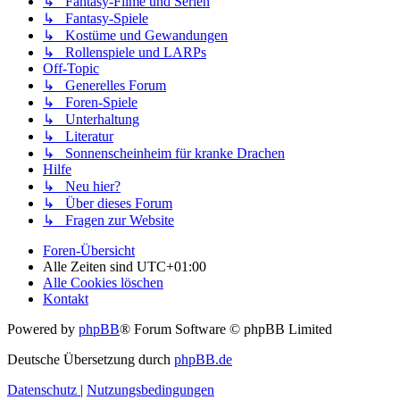
↳ Fantasy-Filme und Serien
↳ Fantasy-Spiele
↳ Kostüme und Gewandungen
↳ Rollenspiele und LARPs
Off-Topic
↳ Generelles Forum
↳ Foren-Spiele
↳ Unterhaltung
↳ Literatur
↳ Sonnenscheinheim für kranke Drachen
Hilfe
↳ Neu hier?
↳ Über dieses Forum
↳ Fragen zur Website
Foren-Übersicht
Alle Zeiten sind
UTC+01:00
Alle Cookies löschen
Kontakt
Powered by
phpBB
® Forum Software © phpBB Limited
Deutsche Übersetzung durch
phpBB.de
Datenschutz
|
Nutzungsbedingungen