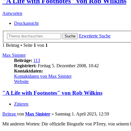
"A Life with Footnotes" von Rob Wilkins
Antworten
Druckansicht
Erweiterte Suche
Suche
1 Beitrag • Seite
1
von
1
Max Sinister
Beiträge:
113
Registriert:
Freitag 5. Dezember 2008, 10:42
Kontaktdaten:
Kontaktdaten von Max Sinister
Website
"A Life with Footnotes" von Rob Wilkins
Zitieren
Beitrag
von
Max Sinister
»
Samstag 1. April 2023, 12:59
Mit anderen Worten: Die offizielle Biografie von PTerry, von seinem 