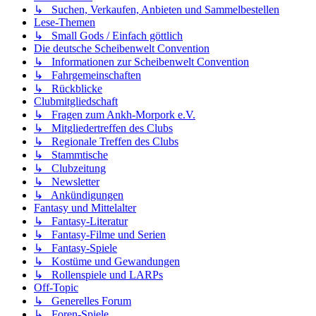
↳ Suchen, Verkaufen, Anbieten und Sammelbestellen
Lese-Themen
↳ Small Gods / Einfach göttlich
Die deutsche Scheibenwelt Convention
↳ Informationen zur Scheibenwelt Convention
↳ Fahrgemeinschaften
↳ Rückblicke
Clubmitgliedschaft
↳ Fragen zum Ankh-Morpork e.V.
↳ Mitgliedertreffen des Clubs
↳ Regionale Treffen des Clubs
↳ Stammtische
↳ Clubzeitung
↳ Newsletter
↳ Ankündigungen
Fantasy und Mittelalter
↳ Fantasy-Literatur
↳ Fantasy-Filme und Serien
↳ Fantasy-Spiele
↳ Kostüme und Gewandungen
↳ Rollenspiele und LARPs
Off-Topic
↳ Generelles Forum
↳ Foren-Spiele