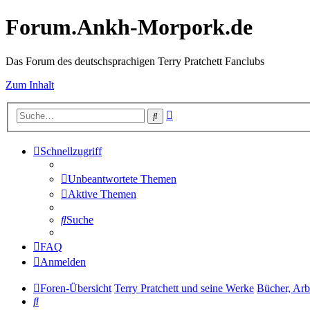
Forum.Ankh-Morpork.de
Das Forum des deutschsprachigen Terry Pratchett Fanclubs
Zum Inhalt
Erweiterte
Suche
Suche
Schnellzugriff
Unbeantwortete Themen
Aktive Themen
Suche
FAQ
Anmelden
Foren-Übersicht
Terry Pratchett und seine Werke
Bücher, Arb
Suche