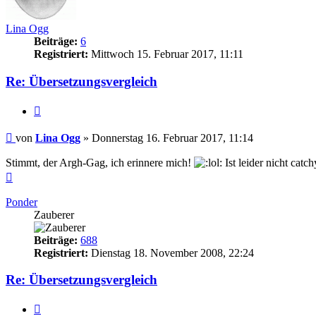
Lina Ogg
Beiträge:
6
Registriert:
Mittwoch 15. Februar 2017, 11:11
Re: Übersetzungsvergleich
Zitieren
Beitrag
von
Lina Ogg
»
Donnerstag 16. Februar 2017, 11:14
Stimmt, der Argh-Gag, ich erinnere mich!
Ist leider nicht cat
Nach
oben
Ponder
Zauberer
Beiträge:
688
Registriert:
Dienstag 18. November 2008, 22:24
Re: Übersetzungsvergleich
Zitieren