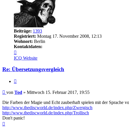
Beiträge:
1393
Registriert:
Montag 17. November 2008, 12:13
Wohnort:
Berlin
Kontaktdaten:
Kontaktdaten
von
ICQ
Website
Tod
Re: Übersetzungsvergleich
Zitieren
Beitrag
von
Tod
»
Mittwoch 15. Februar 2017, 19:55
Die Farben der Magie und Echt zauberhaft spielen mit der Sprache 
http://www.thediscworld.de/index.php/Zwergisch
http://www.thediscworld.de/index.php/Trollisch
Don't panic!
Nach
oben