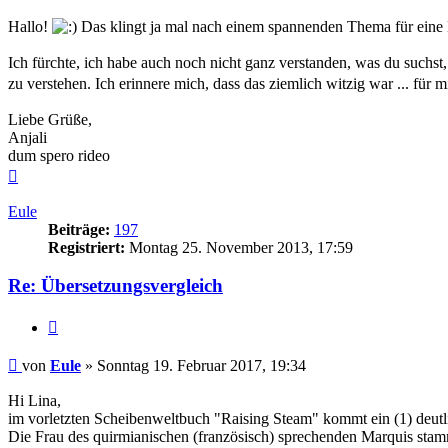
Hallo!
Das klingt ja mal nach einem spannenden Thema für eine 
Ich fürchte, ich habe auch noch nicht ganz verstanden, was du such
zu verstehen. Ich erinnere mich, dass das ziemlich witzig war ... für 
Liebe Grüße,
Anjali
dum spero rideo
Nach
oben
Eule
Beiträge:
197
Registriert:
Montag 25. November 2013, 17:59
Re: Übersetzungsvergleich
Zitieren
Beitrag
von
Eule
»
Sonntag 19. Februar 2017, 19:34
Hi Lina,
im vorletzten Scheibenweltbuch "Raising Steam" kommt ein (1) deutl
Die Frau des quirmianischen (französisch) sprechenden Marquis stamm