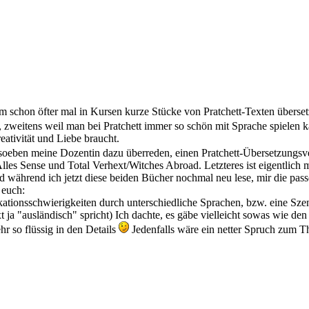
um schon öfter mal in Kursen kurze Stücke von Pratchett-Texten übersetz
abe, zweitens weil man bei Pratchett immer so schön mit Sprache spiel
eativität und Liebe braucht.
 soeben meine Dozentin dazu überreden, einen Pratchett-Übersetzungsve
les Sense und Total Verhext/Witches Abroad. Letzteres ist eigentlic
nd während ich jetzt diese beiden Bücher nochmal neu lese, mir die pa
 euch:
onsschwierigkeiten durch unterschiedliche Sprachen, bzw. eine Szen
ext ja "ausländisch" spricht) Ich dachte, es gäbe vielleicht sowas wie 
r so flüssig in den Details
Jedenfalls wäre ein netter Spruch zum Th