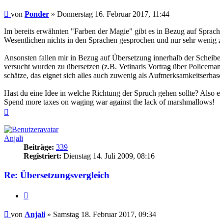
Beitrag
von
Ponder
»
Donnerstag 16. Februar 2017, 11:44
Im bereits erwähnten "Farben der Magie" gibt es in Bezug auf Sprach
Wesentlichen nichts in den Sprachen gesprochen und nur sehr wenig zu
Ansonsten fallen mir in Bezug auf Übersetzung innerhalb der Scheib
versucht wurden zu übersetzen (z.B. Vetinaris Vortrag über Police
schätze, das eignet sich alles auch zuwenig als Aufmerksamkeitserhas
Hast du eine Idee in welche Richtung der Spruch gehen sollte? Also 
Spend more taxes on waging war against the lack of marshmallows!
Nach
oben
Anjali
Beiträge:
339
Registriert:
Dienstag 14. Juli 2009, 08:16
Re: Übersetzungsvergleich
Zitieren
Beitrag
von
Anjali
»
Samstag 18. Februar 2017, 09:34