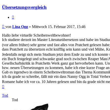
Übersetzungsvergleich
Zitieren
Beitrag
von
Lina Ogg
»
Mittwoch 15. Februar 2017, 15:46
Hallo liebe virtuelle Scheibenweltbewohner!
Ich studiere derzeit im Master Literaturübersetzen und habe im Studi
(vor allem früher) sehr gerne und fast alles von Pratchett gelesen h
dass Pratchett zu übersetzen echt knifflig sein kann und viel Mühe, Kr
Jedenfalls neigt sich mein Studium jetzt dem Ende zu und ich konnte
ein Buch festgelegt und schwanke grad noch zwischen Reaper Man/Al
Gesellschaftskritik in Pratchetts Werk ganz gut hervorheben kann. U
bzw. neuen Übersetzungen zu kommen, habe ich eine kurze Frage an
Gab es irgendwo in einem Scheibenweltroman das Thema Kommunikati
ich da grade so schreibe, fällt mir ein dass Nanny Ogg in Total Verh
Romane habe ich vor ca. 10 Jahren gelesen und bin da grade nicht meh
Nach
oben
Tod
Tod