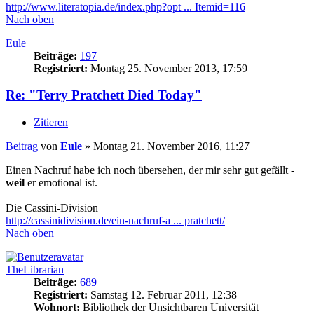
http://www.literatopia.de/index.php?opt ... Itemid=116
Nach oben
Eule
Beiträge:
197
Registriert:
Montag 25. November 2013, 17:59
Re: "Terry Pratchett Died Today"
Zitieren
Beitrag
von
Eule
»
Montag 21. November 2016, 11:27
Einen Nachruf habe ich noch übersehen, der mir sehr gut gefällt -
weil
er emotional ist.
Die Cassini-Division
http://cassinidivision.de/ein-nachruf-a ... pratchett/
Nach oben
TheLibrarian
Beiträge:
689
Registriert:
Samstag 12. Februar 2011, 12:38
Wohnort:
Bibliothek der Unsichtbaren Universität