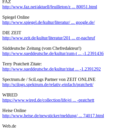
FAZ
http://www.faz.net/aktuell/feuilleton/z ... 80051.html
Spiegel Online
http://www.spiegel.de/kultur/literatur/ ... google.de/
DIE ZEIT
http://www.zeit.de/kultur/literatur/201 ... er-nachruf
Süddeutsche Zeitung (vom Chefredakteur!)
http://www.sueddeutsche.de/kultur/zum-t ... -1.2391436
Terry Pratchett Zitate:
http://www.sueddeutsche.de/kultur/zitat ... -1.2391292
Spectrum.de / SciLogs Partner von ZEIT ONLINE
http://scilogs.spektrum.de/relativ-einfach/pratchett/
WIRED
https://www.wired.de/collection/life/ei ... -pratchett
Heise Online
http://www.heise.de/newsticker/meldung/ ... 74017.html
Web.de