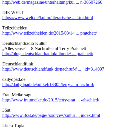
http://web.de/magazine/unterhaltung/kul ... n-30507266
DIE WELT
https://www.welt.de/kultur/literarische ... t-tot.html
Teilzeithelden
http://www.teilzeithelden.de/2015/03/14 ... pratchett/
Deutschlandradio Kultur
„Alles sense“ – 8 Nachrufe auf Terry Pratchett
http://blogs.deutschlandradiokultur.de/ ... pratchett/
Deutschlandfunk
http://www.deutschlandfunk.de/nachruf-f ... _id=314097
dailydpad.de
http://dailydpad.de/artikel/18305/terry ... n-nachruf/
Frau Meike sagt
http://www.fraumeike.de/2015/terry-prat ... -abschied/
3Sat
http://www.3sat.de/page/?source=/kultur ... index.html
Litera Topia