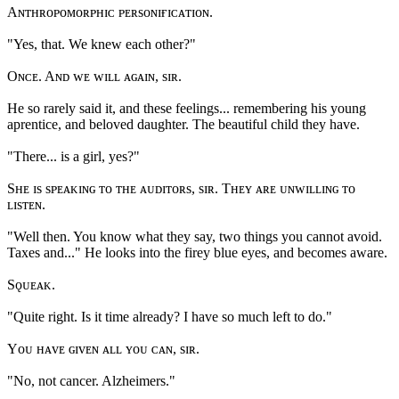
Aɴᴛʜʀᴏᴘᴏᴍᴏʀᴘʜɪᴄ ᴘᴇʀsᴏɴɪғɪᴄᴀᴛɪᴏɴ.
"Yes, that. We knew each other?"
Oɴᴄᴇ. Aɴᴅ ᴡᴇ ᴡɪʟʟ ᴀɢᴀɪɴ, sɪʀ.
He so rarely said it, and these feelings... remembering his young
aprentice, and beloved daughter. The beautiful child they have.
"There... is a girl, yes?"
Sʜᴇ ɪs sᴘᴇᴀᴋɪɴɢ ᴛᴏ ᴛʜᴇ ᴀᴜᴅɪᴛᴏʀs, sɪʀ. Tʜᴇʏ ᴀʀᴇ ᴜɴᴡɪʟʟɪɴɢ ᴛᴏ
ʟɪsᴛᴇɴ.
"Well then. You know what they say, two things you cannot avoid.
Taxes and..." He looks into the firey blue eyes, and becomes aware.
Sǫᴜᴇᴀᴋ.
"Quite right. Is it time already? I have so much left to do."
Yᴏᴜ ʜᴀᴠᴇ ɢɪᴠᴇɴ ᴀʟʟ ʏᴏᴜ ᴄᴀɴ, sɪʀ.
"No, not cancer. Alzheimers."