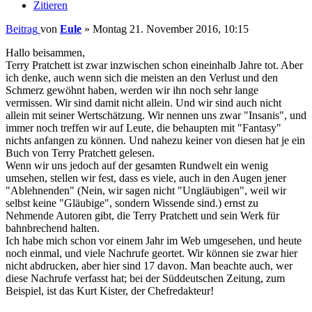
Zitieren
Beitrag
von
Eule
»
Montag 21. November 2016, 10:15
Hallo beisammen,
Terry Pratchett ist zwar inzwischen schon eineinhalb Jahre tot. Aber
ich denke, auch wenn sich die meisten an den Verlust und den
Schmerz gewöhnt haben, werden wir ihn noch sehr lange
vermissen. Wir sind damit nicht allein. Und wir sind auch nicht
allein mit seiner Wertschätzung. Wir nennen uns zwar "Insanis", und
immer noch treffen wir auf Leute, die behaupten mit "Fantasy"
nichts anfangen zu können. Und nahezu keiner von diesen hat je ein
Buch von Terry Pratchett gelesen.
Wenn wir uns jedoch auf der gesamten Rundwelt ein wenig
umsehen, stellen wir fest, dass es viele, auch in den Augen jener
"Ablehnenden" (Nein, wir sagen nicht "Ungläubigen", weil wir
selbst keine "Gläubige", sondern Wissende sind.) ernst zu
Nehmende Autoren gibt, die Terry Pratchett und sein Werk für
bahnbrechend halten.
Ich habe mich schon vor einem Jahr im Web umgesehen, und heute
noch einmal, und viele Nachrufe geortet. Wir können sie zwar hier
nicht abdrucken, aber hier sind 17 davon. Man beachte auch, wer
diese Nachrufe verfasst hat; bei der Süddeutschen Zeitung, zum
Beispiel, ist das Kurt Kister, der Chefredakteur!