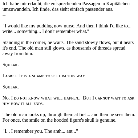
Ich habe mir erlaubt, die entsprechenden Passagen in Kapitälchen
umzuwandeln. Ich finde, das sieht einfach passender aus.
--
"I would like my pudding now nurse. And then I think I'd like to...
write... something... I don't remember what."
Standing in the corner, he waits. The sand slowly flows, but it nears
it's end. The old man still glows, as thousands of threads spread
away from him.
Sǫᴜᴇᴀᴋ.
I ᴀɢʀᴇᴇ. Iᴛ ɪs ᴀ sʜᴀᴍᴇ ᴛᴏ sᴇᴇ ʜɪᴍ ᴛʜɪs ᴡᴀʏ.
Sǫᴜᴇᴀᴋ.
Nᴏ. I ᴅᴏ ɴᴏᴛ ᴋɴᴏᴡ ᴡʜᴀᴛ ᴡɪʟʟ ʜᴀᴘᴘᴇɴ... Bᴜᴛ I ᴄᴀɴɴᴏᴛ ᴡᴀɪᴛ ᴛᴏ ᴀsᴋ
ʜɪᴍ ʜᴏᴡ ɪᴛ ᴀʟʟ ᴇɴᴅs.
The old man looks up, through them at first... and then he sees them.
For once, the smile on the hooded figure's skull is genuine.
"I... I remember you. The anth... ant..."