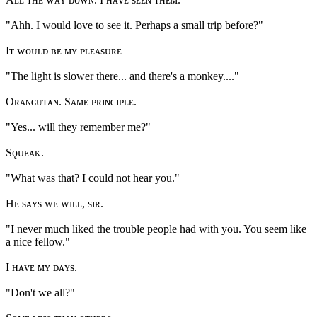
"Ahh. I would love to see it. Perhaps a small trip before?"
Iᴛ ᴡᴏᴜʟᴅ ʙᴇ ᴍʏ ᴘʟᴇᴀsᴜʀᴇ
"The light is slower there... and there's a monkey...."
Oʀᴀɴɢᴜᴛᴀɴ. Sᴀᴍᴇ ᴘʀɪɴᴄɪᴘʟᴇ.
"Yes... will they remember me?"
Sǫᴜᴇᴀᴋ.
"What was that? I could not hear you."
Hᴇ sᴀʏs ᴡᴇ ᴡɪʟʟ, sɪʀ.
"I never much liked the trouble people had with you. You seem like
a nice fellow."
I ʜᴀᴠᴇ ᴍʏ ᴅᴀʏs.
"Don't we all?"