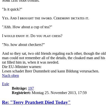
Sᴏᴍᴇ ʟᴇss ᴛʜᴀɴ ᴏᴛʜᴇʀs.
"Is it quick?"
Yᴇs. Aɴᴅ I ʙʀᴏᴜɢʜᴛ ᴛʜᴇ sᴡᴏʀᴅ. Cᴇʀᴇᴍᴏɴʏ ᴅɪᴄᴛᴀᴛᴇs ɪᴛ.
"Ahh. How about a cup of tea?"
I ᴡᴏᴜʟᴅ ᴇɴᴊᴏʏ ɪᴛ. Dᴏ ʏᴏᴜ ᴘʟᴀʏ ᴄʜᴇss?
"No. how about checkers?"
And so they sat, two old friends regaling each other, though the old
man could not remember all of the details, the cloaked man and his
rat filled him in, when it was needed.
Die EU-Minister warnen:
Lesen schadet Ihrer Dummheit und kann Bildung verursachen.
Nach oben
Eule
Beiträge:
197
Registriert:
Montag 25. November 2013, 17:59
Re: "Terry Pratchett Died Today"