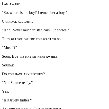
I ᴀᴍ ᴀᴡᴀʀᴇ.
"So, where is the boy? I remember a boy."
Cᴀʀʀɪᴀɢᴇ ᴀᴄᴄɪᴅᴇɴᴛ.
"Ahh. Never much trusted cars. Or horses."
Tʜᴇʏ ɢᴇᴛ ʏᴏᴜ ᴡʜᴇʀᴇ ʏᴏᴜ ᴡᴀɴᴛ ᴛᴏ ɢᴏ.
"Must I?"
Sᴏᴏɴ. Bᴜᴛ ᴡᴇ ᴍᴀʏ sɪᴛ ʜᴇʀᴇ ᴀᴡʜɪʟᴇ.
Sǫᴜᴇᴀᴋ
Dᴏ ʏᴏᴜ ʜᴀᴠᴇ ᴀɴʏ ʙɪsᴄᴜɪᴛs?
"No. Shame really."
Yᴇs.
"Is it truely turtles?"
Aʟʟ ᴛʜᴇ ᴡᴀʏ ᴅᴏᴡɴ. I ʜᴀᴠᴇ sᴇᴇɴ ᴛʜᴇᴍ.