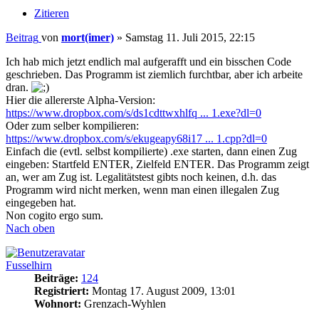
Zitieren
Beitrag
von
mort(imer)
»
Samstag 11. Juli 2015, 22:15
Ich hab mich jetzt endlich mal aufgerafft und ein bisschen Code
geschrieben. Das Programm ist ziemlich furchtbar, aber ich arbeite
dran.
Hier die allererste Alpha-Version:
https://www.dropbox.com/s/ds1cdttwxhlfq ... 1.exe?dl=0
Oder zum selber kompilieren:
https://www.dropbox.com/s/ekugeapy68i17 ... 1.cpp?dl=0
Einfach die (evtl. selbst kompilierte) .exe starten, dann einen Zug
eingeben: Startfeld ENTER, Zielfeld ENTER. Das Programm zeigt
an, wer am Zug ist. Legalitätstest gibts noch keinen, d.h. das
Programm wird nicht merken, wenn man einen illegalen Zug
eingegeben hat.
Non cogito ergo sum.
Nach oben
Fusselhirn
Beiträge:
124
Registriert:
Montag 17. August 2009, 13:01
Wohnort:
Grenzach-Wyhlen