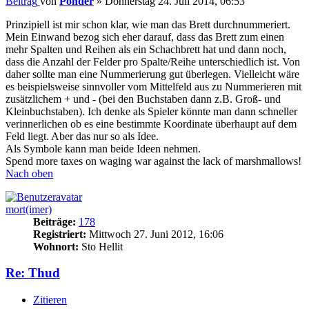
Beitrag
von
Ponder
»
Donnerstag 24. Juli 2014, 06:53
Prinzipiell ist mir schon klar, wie man das Brett durchnummeriert.
Mein Einwand bezog sich eher darauf, dass das Brett zum einen
mehr Spalten und Reihen als ein Schachbrett hat und dann noch,
dass die Anzahl der Felder pro Spalte/Reihe unterschiedlich ist. Von
daher sollte man eine Nummerierung gut überlegen. Vielleicht wäre
es beispielsweise sinnvoller vom Mittelfeld aus zu Nummerieren mit
zusätzlichem + und - (bei den Buchstaben dann z.B. Groß- und
Kleinbuchstaben). Ich denke als Spieler könnte man dann schneller
verinnerlichen ob es eine bestimmte Koordinate überhaupt auf dem
Feld liegt. Aber das nur so als Idee.
Als Symbole kann man beide Ideen nehmen.
Spend more taxes on waging war against the lack of marshmallows!
Nach oben
mort(imer)
Beiträge:
178
Registriert:
Mittwoch 27. Juni 2012, 16:06
Wohnort:
Sto Hellit
Re: Thud
Zitieren