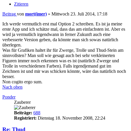
Zitieren
Beitrag
von
mort(imer)
»
Mittwoch 23. Juli 2014, 17:18
Ich werde vermutlich erst mal Option 2 schreiben. Es ist ja meine
erste App und ich schätze mal, dass das am einfachsten ist. Aber es
wird ja vermutlich irgendwann in ferner Zukunft auch eine
verbesserte Version geben, da könnte man sich sowas natürlich
überlegen.
Was für Grafiken haltet ihr für Zwerge, Trolle und Thud-Stein am
sinnvollsten? Man soll wie gesagt auch bei sehr verkleinerten
Figuren immer noch erkennen was es ist (natürlich Zwerge und
Trolle in verschiedenen Farben). Falls irgendjemand gut im
Zeichnen ist und mir was schicken könnte, wäre das natürlich noch
besser.
Non cogito ergo sum.
Nach oben
Ponder
Zauberer
Beiträge:
688
Registriert:
Dienstag 18. November 2008, 22:24
Re: Thud