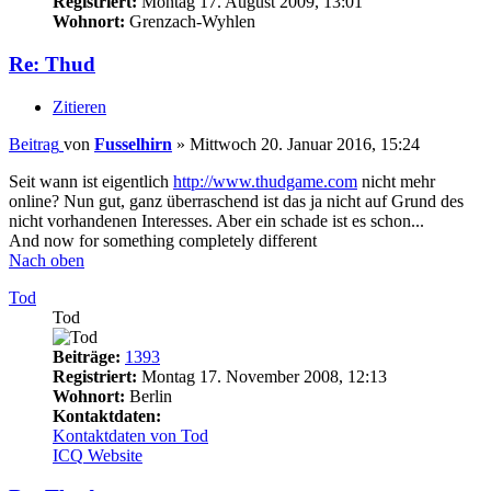
Registriert:
Montag 17. August 2009, 13:01
Wohnort:
Grenzach-Wyhlen
Re: Thud
Zitieren
Beitrag
von
Fusselhirn
»
Mittwoch 20. Januar 2016, 15:24
Seit wann ist eigentlich
http://www.thudgame.com
nicht mehr
online? Nun gut, ganz überraschend ist das ja nicht auf Grund des
nicht vorhandenen Interesses. Aber ein schade ist es schon...
And now for something completely different
Nach oben
Tod
Tod
Beiträge:
1393
Registriert:
Montag 17. November 2008, 12:13
Wohnort:
Berlin
Kontaktdaten:
Kontaktdaten von Tod
ICQ
Website