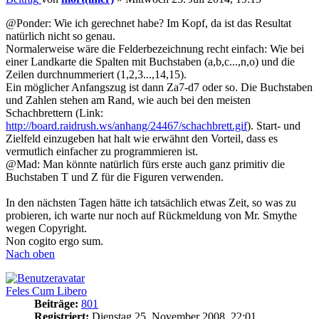
@Ponder: Wie ich gerechnet habe? Im Kopf, da ist das Resultat
natürlich nicht so genau.
Normalerweise wäre die Felderbezeichnung recht einfach: Wie bei
einer Landkarte die Spalten mit Buchstaben (a,b,c...,n,o) und die
Zeilen durchnummeriert (1,2,3...,14,15).
Ein möglicher Anfangszug ist dann Za7-d7 oder so. Die Buchstaben
und Zahlen stehen am Rand, wie auch bei den meisten
Schachbrettern (Link:
http://board.raidrush.ws/anhang/24467/schachbrett.gif
). Start- und
Zielfeld einzugeben hat halt wie erwähnt den Vorteil, dass es
vermutlich einfacher zu programmieren ist.
@Mad: Man könnte natürlich fürs erste auch ganz primitiv die
Buchstaben T und Z für die Figuren verwenden.
In den nächsten Tagen hätte ich tatsächlich etwas Zeit, so was zu
probieren, ich warte nur noch auf Rückmeldung von Mr. Smythe
wegen Copyright.
Non cogito ergo sum.
Nach oben
Feles Cum Libero
Beiträge:
801
Registriert:
Dienstag 25. November 2008, 22:01