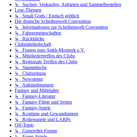
↳ Suchen, Verkaufen, Anbieten und Sammelbestellen
Lese-Themen
↳ Small Gods / Einfach göttlich
Die deutsche Scheibenwelt Convention
↳ Informationen zur Scheibenwelt Convention
↳ Fahrgemeinschaften
↳ Rückblicke
Clubmitgliedschaft
↳ Fragen zum Ankh-Morpork e.V.
↳ Mitgliedertreffen des Clubs
↳ Regionale Treffen des Clubs
↳ Stammtische
↳ Clubzeitung
↳ Newsletter
↳ Ankündigungen
Fantasy und Mittelalter
↳ Fantasy-Literatur
↳ Fantasy-Filme und Serien
↳ Fantasy-Spiele
↳ Kostüme und Gewandungen
↳ Rollenspiele und LARPs
Off-Topic
↳ Generelles Forum
↳ Foren-Spiele