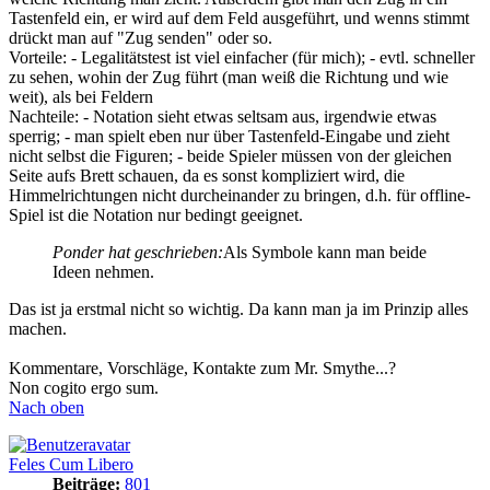
Tastenfeld ein, er wird auf dem Feld ausgeführt, und wenns stimmt
drückt man auf "Zug senden" oder so.
Vorteile: - Legalitätstest ist viel einfacher (für mich); - evtl. schneller
zu sehen, wohin der Zug führt (man weiß die Richtung und wie
weit), als bei Feldern
Nachteile: - Notation sieht etwas seltsam aus, irgendwie etwas
sperrig; - man spielt eben nur über Tastenfeld-Eingabe und zieht
nicht selbst die Figuren; - beide Spieler müssen von der gleichen
Seite aufs Brett schauen, da es sonst kompliziert wird, die
Himmelrichtungen nicht durcheinander zu bringen, d.h. für offline-
Spiel ist die Notation nur bedingt geeignet.
Ponder hat geschrieben:
Als Symbole kann man beide
Ideen nehmen.
Das ist ja erstmal nicht so wichtig. Da kann man ja im Prinzip alles
machen.
Kommentare, Vorschläge, Kontakte zum Mr. Smythe...?
Non cogito ergo sum.
Nach oben
Feles Cum Libero
Beiträge:
801