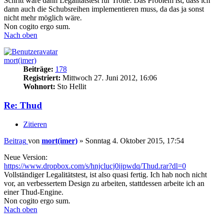
Schritt wäre dann Legalitätstest für Trolle. Das Problem ist, dass ich
dann auch die Schubsreihen implementieren muss, da das ja sonst
nicht mehr möglich wäre.
Non cogito ergo sum.
Nach oben
mort(imer)
Beiträge:
178
Registriert:
Mittwoch 27. Juni 2012, 16:06
Wohnort:
Sto Hellit
Re: Thud
Zitieren
Beitrag
von
mort(imer)
»
Sonntag 4. Oktober 2015, 17:54
Neue Version:
https://www.dropbox.com/s/hnjclucj0ijpwdq/Thud.rar?dl=0
Vollständiger Legalitätstest, ist also quasi fertig. Ich hab noch nicht
vor, an verbessertem Design zu arbeiten, stattdessen arbeite ich an
einer Thud-Engine.
Non cogito ergo sum.
Nach oben