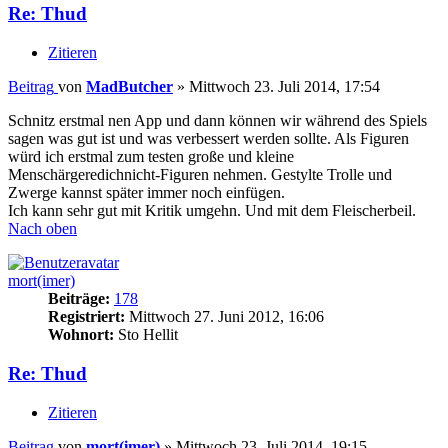
Re: Thud
Zitieren
Beitrag
von
MadButcher
»
Mittwoch 23. Juli 2014, 17:54
Schnitz erstmal nen App und dann können wir während des Spiels
sagen was gut ist und was verbessert werden sollte. Als Figuren
würd ich erstmal zum testen große und kleine
Menschärgeredichnicht-Figuren nehmen. Gestylte Trolle und
Zwerge kannst später immer noch einfügen.
Ich kann sehr gut mit Kritik umgehn. Und mit dem Fleischerbeil.
Nach oben
mort(imer)
Beiträge:
178
Registriert:
Mittwoch 27. Juni 2012, 16:06
Wohnort:
Sto Hellit
Re: Thud
Zitieren
Beitrag
von
mort(imer)
»
Mittwoch 23. Juli 2014, 19:15