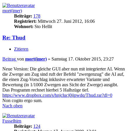
mort(imer)
Beiträge:
178
Registriert:
Mittwoch 27. Juni 2012, 16:06
Wohnort:
Sto Hellit
Re: Thud
Zitieren
Beitrag
von
mort(imer)
»
Samstag 17. Oktober 2015, 23:27
Neue Version: Die gleiche GUI aber nun mit integrierter AI. Wenn
die Zwerge am Zug sind ruft der Befehl "zwergenzug" die AI auf,
die einen Zug-Vorschlag inklusive erwarteter Variante und
Bewertung (in 1/1000 Zwergen aus Sicht der Zwerge) ausgibt.
Das Programm rechnet hierbei 5 Halbzüge tief.
https://www.dropbox.com/s/hnjclucj0ijpwdq/Thud.rar?dl=0
Non cogito ergo sum.
Nach oben
Fusselhirn
Beiträge:
124