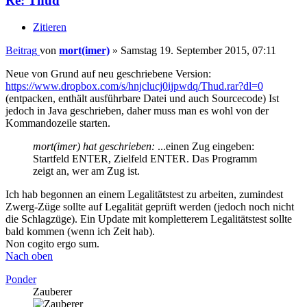
Re: Thud
Zitieren
Beitrag
von
mort(imer)
»
Samstag 19. September 2015, 07:11
Neue von Grund auf neu geschriebene Version:
https://www.dropbox.com/s/hnjclucj0ijpwdq/Thud.rar?dl=0
(entpacken, enthält ausführbare Datei und auch Sourcecode) Ist
jedoch in Java geschrieben, daher muss man es wohl von der
Kommandozeile starten.
mort(imer) hat geschrieben:
...einen Zug eingeben:
Startfeld ENTER, Zielfeld ENTER. Das Programm
zeigt an, wer am Zug ist.
Ich hab begonnen an einem Legalitätstest zu arbeiten, zumindest
Zwerg-Züge sollte auf Legalität geprüft werden (jedoch noch nicht
die Schlagzüge). Ein Update mit kompletterem Legalitätstest sollte
bald kommen (wenn ich Zeit hab).
Non cogito ergo sum.
Nach oben
Ponder
Zauberer