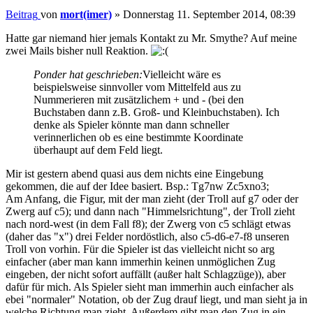
Beitrag
von
mort(imer)
»
Donnerstag 11. September 2014, 08:39
Hatte gar niemand hier jemals Kontakt zu Mr. Smythe? Auf meine
zwei Mails bisher null Reaktion.
Ponder hat geschrieben:
Vielleicht wäre es
beispielsweise sinnvoller vom Mittelfeld aus zu
Nummerieren mit zusätzlichem + und - (bei den
Buchstaben dann z.B. Groß- und Kleinbuchstaben). Ich
denke als Spieler könnte man dann schneller
verinnerlichen ob es eine bestimmte Koordinate
überhaupt auf dem Feld liegt.
Mir ist gestern abend quasi aus dem nichts eine Eingebung
gekommen, die auf der Idee basiert. Bsp.: Tg7nw Zc5xno3;
Am Anfang, die Figur, mit der man zieht (der Troll auf g7 oder der
Zwerg auf c5); und dann nach "Himmelsrichtung", der Troll zieht
nach nord-west (in dem Fall f8); der Zwerg von c5 schlägt etwas
(daher das "x") drei Felder nordöstlich, also c5-d6-e7-f8 unseren
Troll von vorhin. Für die Spieler ist das vielleicht nicht so arg
einfacher (aber man kann immerhin keinen unmöglichen Zug
eingeben, der nicht sofort auffällt (außer halt Schlagzüge)), aber
dafür für mich. Als Spieler sieht man immerhin auch einfacher als
ebei "normaler" Notation, ob der Zug drauf liegt, und man sieht ja in
welche Richtung man zieht. Außerdem gibt man den Zug in ein