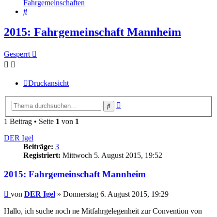
Fahrgemeinschaften
Suche
2015: Fahrgemeinschaft Mannheim
Gesperrt
Druckansicht
Erweiterte
Suche
Suche
1 Beitrag • Seite
1
von
1
DER Igel
Beiträge:
3
Registriert:
Mittwoch 5. August 2015, 19:52
2015: Fahrgemeinschaft Mannheim
Beitrag
von
DER Igel
»
Donnerstag 6. August 2015, 19:29
Hallo, ich suche noch ne Mitfahrgelegenheit zur Convention von