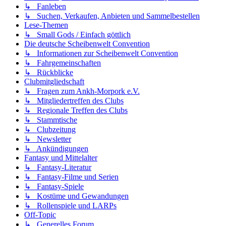
↳ Fanleben
↳ Suchen, Verkaufen, Anbieten und Sammelbestellen
Lese-Themen
↳ Small Gods / Einfach göttlich
Die deutsche Scheibenwelt Convention
↳ Informationen zur Scheibenwelt Convention
↳ Fahrgemeinschaften
↳ Rückblicke
Clubmitgliedschaft
↳ Fragen zum Ankh-Morpork e.V.
↳ Mitgliedertreffen des Clubs
↳ Regionale Treffen des Clubs
↳ Stammtische
↳ Clubzeitung
↳ Newsletter
↳ Ankündigungen
Fantasy und Mittelalter
↳ Fantasy-Literatur
↳ Fantasy-Filme und Serien
↳ Fantasy-Spiele
↳ Kostüme und Gewandungen
↳ Rollenspiele und LARPs
Off-Topic
↳ Generelles Forum