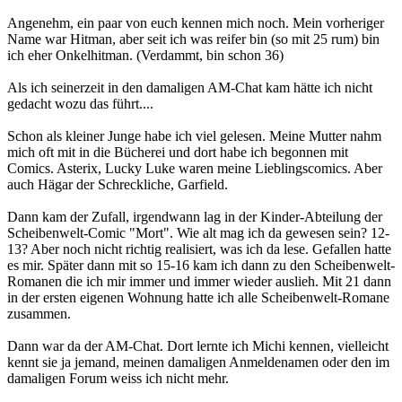
Angenehm, ein paar von euch kennen mich noch. Mein vorheriger
Name war Hitman, aber seit ich was reifer bin (so mit 25 rum) bin
ich eher Onkelhitman. (Verdammt, bin schon 36)
Als ich seinerzeit in den damaligen AM-Chat kam hätte ich nicht
gedacht wozu das führt....
Schon als kleiner Junge habe ich viel gelesen. Meine Mutter nahm
mich oft mit in die Bücherei und dort habe ich begonnen mit
Comics. Asterix, Lucky Luke waren meine Lieblingscomics. Aber
auch Hägar der Schreckliche, Garfield.
Dann kam der Zufall, irgendwann lag in der Kinder-Abteilung der
Scheibenwelt-Comic "Mort". Wie alt mag ich da gewesen sein? 12-
13? Aber noch nicht richtig realisiert, was ich da lese. Gefallen hatte
es mir. Später dann mit so 15-16 kam ich dann zu den Scheibenwelt-
Romanen die ich mir immer und immer wieder auslieh. Mit 21 dann
in der ersten eigenen Wohnung hatte ich alle Scheibenwelt-Romane
zusammen.
Dann war da der AM-Chat. Dort lernte ich Michi kennen, vielleicht
kennt sie ja jemand, meinen damaligen Anmeldenamen oder den im
damaligen Forum weiss ich nicht mehr.