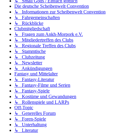
↳ Small Gods / Einfach göttlich
Die deutsche Scheibenwelt Convention
↳ Informationen zur Scheibenwelt Convention
↳ Fahrgemeinschaften
↳ Rückblicke
Clubmitgliedschaft
↳ Fragen zum Ankh-Morpork e.V.
↳ Mitgliedertreffen des Clubs
↳ Regionale Treffen des Clubs
↳ Stammtische
↳ Clubzeitung
↳ Newsletter
↳ Ankündigungen
Fantasy und Mittelalter
↳ Fantasy-Literatur
↳ Fantasy-Filme und Serien
↳ Fantasy-Spiele
↳ Kostüme und Gewandungen
↳ Rollenspiele und LARPs
Off-Topic
↳ Generelles Forum
↳ Foren-Spiele
↳ Unterhaltung
↳ Literatur