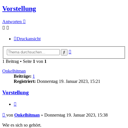
Vorstellung
Antworten
Druckansicht
Erweiterte
Suche
Suche
1 Beitrag • Seite
1
von
1
Onkelhitman
Beiträge:
1
Registriert:
Donnerstag 19. Januar 2023, 15:21
Vorstellung
Zitieren
Beitrag
von
Onkelhitman
»
Donnerstag 19. Januar 2023, 15:38
Wie es sich so gehört.