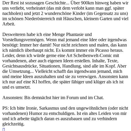
Der Rest ist sozusagen Geschichte... Über 900km hinweg haben wir
uns verliebt, verheiratet (das mit dem verlobt kann man ggf. später
nachholen) und jetzt 2 wunderschöne Kinder (im Gegensatz zu uns)
im schönen Niederösterreich mit Häuschen, kleinem Garten und viel
Arbeit.
Desweiteren habe ich eine Menge Phantasie und
Vorstellungsvermögen. Wenn mal jemand eine Idee oder irgendwas
benötigt: Immer her damit! Nur nicht zeichnen und malen, das kann
ich nämlich überhaupt nicht. Es kommt immer ein Picasso heraus.
Leider, denn ich würde gerne eine Art Scheibenwelt-Comic mit
vorhandenen, aber auch eigenen Ideen erstellen. Inhalte, Texte,
Gesichtsausdrücke, Situationen, Handlung, sind alle im Kopf. Aber
die Umsetzung... Vielleicht schafft das irgendwann jemand, mich
und meine Ideen auszuhalten und sie zu verewigen. Ansonsten kann
ich nur auf eine KI hoffen, die später fähiger und klüger als ich ist
und es umsetzt.
Ansonsten: Bis demnächst hier im Forum und im Chat.
PS: Ich bitte Ironie, Sarkasmus und den ungewöhnlichen (oder nicht
vorhandenen) Humor zu entschuldigen. Ist ein altes Leiden von mir
und ich arbeite täglich daran es auszubauen und zu verhindern
gleichzeitig.
Nach