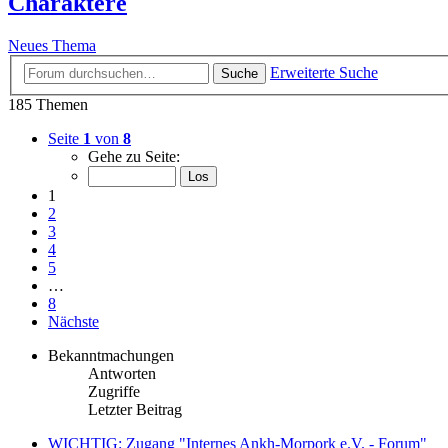
Charaktere
Neues Thema
Erweiterte Suche
Suche
185 Themen
Seite
1
von
8
Gehe zu Seite:
1
2
3
4
5
…
8
Nächste
Bekanntmachungen
Antworten
Zugriffe
Letzter Beitrag
WICHTIG: Zugang "Internes Ankh-Morpork e.V. - Forum"