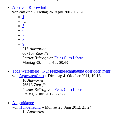
Alter von Rincewind
von
catskind
»
Freitag 26. April 2002, 07:34
1
…
5
6
7
8
9
213
Antworten
667157
Zugriffe
Letzter Beitrag
von
Feles Cum Libero
Montag 30. Juli 2012, 08:43
Tods Weizenfeld - Nur Freizeitbeschäftigung oder doch mehr
von
AgarwaenCran
»
Dienstag 4. Oktober 2011, 10:13
10
Antworten
76618
Zugriffe
Letzter Beitrag
von
Feles Cum Libero
Freitag 6. Juli 2012, 22:58
Augenklappe
von
Hundefreund
»
Montag 25. Juni 2012, 21:24
11
Antworten