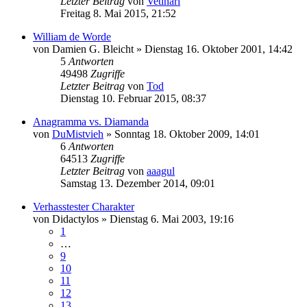
Letzter Beitrag
von
Vetinari
Freitag 8. Mai 2015, 21:52
William de Worde
von
Damien G. Bleicht
»
Dienstag 16. Oktober 2001, 14:42
5
Antworten
49498
Zugriffe
Letzter Beitrag
von
Tod
Dienstag 10. Februar 2015, 08:37
Anagramma vs. Diamanda
von
DuMistvieh
»
Sonntag 18. Oktober 2009, 14:01
6
Antworten
64513
Zugriffe
Letzter Beitrag
von
aaagul
Samstag 13. Dezember 2014, 09:01
Verhasstester Charakter
von
Didactylos
»
Dienstag 6. Mai 2003, 19:16
1
…
9
10
11
12
13