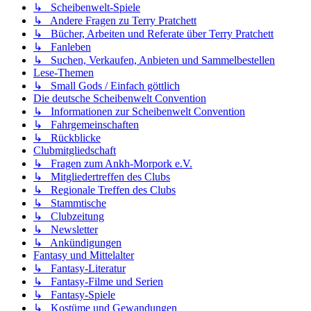
↳ Scheibenwelt-Spiele
↳ Andere Fragen zu Terry Pratchett
↳ Bücher, Arbeiten und Referate über Terry Pratchett
↳ Fanleben
↳ Suchen, Verkaufen, Anbieten und Sammelbestellen
Lese-Themen
↳ Small Gods / Einfach göttlich
Die deutsche Scheibenwelt Convention
↳ Informationen zur Scheibenwelt Convention
↳ Fahrgemeinschaften
↳ Rückblicke
Clubmitgliedschaft
↳ Fragen zum Ankh-Morpork e.V.
↳ Mitgliedertreffen des Clubs
↳ Regionale Treffen des Clubs
↳ Stammtische
↳ Clubzeitung
↳ Newsletter
↳ Ankündigungen
Fantasy und Mittelalter
↳ Fantasy-Literatur
↳ Fantasy-Filme und Serien
↳ Fantasy-Spiele
↳ Kostüme und Gewandungen