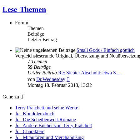
Lese-Themen
Forum
Themen
Beiträge
Letzter Beitrag
Small Gods / Einfach göttlich
Vergleichsleserunde Original, Übersetzung und Neuübersetzun
7
Themen
59
Beiträge
Letzter Beitrag
Re: Siebter Abschnitt: etwa S…
Neuester
von
Dr.Wednesday
Beitrag
Montag 18. Februar 2013, 13:32
Gehe zu
Terry Pratchett und seine Werke
↳ Kondolenzbuch
↳ Die Scheibenwelt-Romane
↳ Andere Bücher von Terry Pratchett
↳ Charaktere
↳ Mitautoren und Merchandising