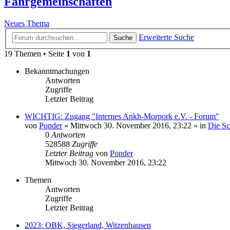
Fahrgemeinschaften
Neues Thema
Erweiterte Suche
Suche
19 Themen • Seite
1
von
1
Bekanntmachungen
Antworten
Zugriffe
Letzter Beitrag
WICHTIG: Zugang "Internes Ankh-Morpork e.V. - Forum"
von
Ponder
»
Mittwoch 30. November 2016, 23:22
» in
Die S
0
Antworten
528588
Zugriffe
Letzter Beitrag
von
Ponder
Mittwoch 30. November 2016, 23:22
Themen
Antworten
Zugriffe
Letzter Beitrag
2023: OBK, Siegerland, Witzenhausen