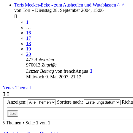
Toris Mecker-Ecke - zum Ausheulen und Wutablassen ^_^
von
Tori
»
Dienstag 28. September 2004, 15:06
1
…
16
17
18
19
20
477
Antworten
970013
Zugriffe
Letzter Beitrag
von
frenchAngua
Mittwoch 9. Mai 2007, 21:12
Neues Thema
Anzeigen:
Sortiere nach:
Richt
5 Themen • Seite
1
von
1