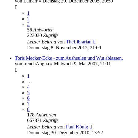
von
Lamarr
»
Dienstag 20. Dezember 2005, 20:59
1
2
3
56
Antworten
223030
Zugriffe
Letzter Beitrag
von
TheLibrarian
Donnerstag 8. November 2012, 21:09
Toris Mecker-Ecke - zum Ausheulen und Wut ablassen.
von
frenchAngua
»
Mittwoch 9. Mai 2007, 21:11
1
…
4
5
6
7
8
178
Antworten
667871
Zugriffe
Letzter Beitrag
von
Paul König
Donnerstag 30. Dezember 2010, 13:52