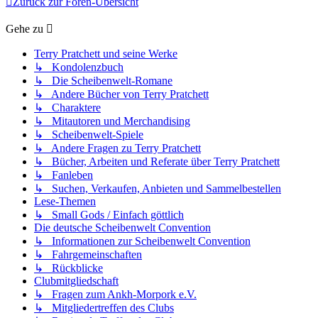
Zurück zur Foren-Übersicht
Gehe zu
Terry Pratchett und seine Werke
↳ Kondolenzbuch
↳ Die Scheibenwelt-Romane
↳ Andere Bücher von Terry Pratchett
↳ Charaktere
↳ Mitautoren und Merchandising
↳ Scheibenwelt-Spiele
↳ Andere Fragen zu Terry Pratchett
↳ Bücher, Arbeiten und Referate über Terry Pratchett
↳ Fanleben
↳ Suchen, Verkaufen, Anbieten und Sammelbestellen
Lese-Themen
↳ Small Gods / Einfach göttlich
Die deutsche Scheibenwelt Convention
↳ Informationen zur Scheibenwelt Convention
↳ Fahrgemeinschaften
↳ Rückblicke
Clubmitgliedschaft
↳ Fragen zum Ankh-Morpork e.V.
↳ Mitgliedertreffen des Clubs