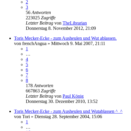
2
3
56
Antworten
223025
Zugriffe
Letzter Beitrag
von
TheLibrarian
Donnerstag 8. November 2012, 21:09
Toris Mecker-Ecke - zum Ausheulen und Wut ablassen.
von
frenchAngua
»
Mittwoch 9. Mai 2007, 21:11
1
…
4
5
6
7
8
178
Antworten
667863
Zugriffe
Letzter Beitrag
von
Paul König
Donnerstag 30. Dezember 2010, 13:52
Toris Mecker-Ecke - zum Ausheulen und Wutablassen ^_^
von
Tori
»
Dienstag 28. September 2004, 15:06
1
…