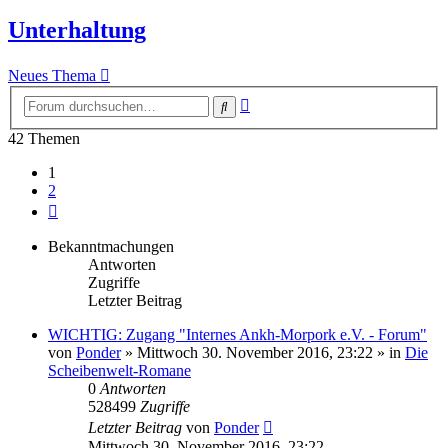
Unterhaltung
Neues Thema
Erweiterte
Suche
Suche
42 Themen
1
2
Nächste
Bekanntmachungen
Antworten
Zugriffe
Letzter Beitrag
WICHTIG: Zugang "Internes Ankh-Morpork e.V. - Forum"
von
Ponder
»
Mittwoch 30. November 2016, 23:22
» in
Die
Scheibenwelt-Romane
0
Antworten
528499
Zugriffe
Letzter Beitrag
von
Ponder
Mittwoch 30. November 2016, 23:22