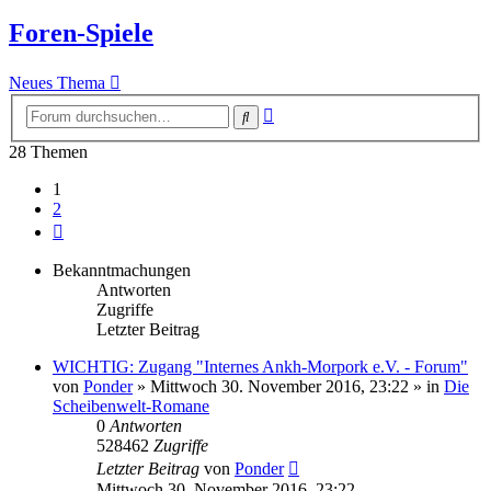
Foren-Spiele
Neues Thema
Erweiterte
Suche
Suche
28 Themen
1
2
Nächste
Bekanntmachungen
Antworten
Zugriffe
Letzter Beitrag
WICHTIG: Zugang "Internes Ankh-Morpork e.V. - Forum"
von
Ponder
»
Mittwoch 30. November 2016, 23:22
» in
Die
Scheibenwelt-Romane
0
Antworten
528462
Zugriffe
Letzter Beitrag
von
Ponder
Mittwoch 30. November 2016, 23:22