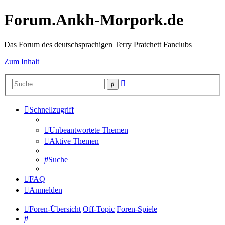
Forum.Ankh-Morpork.de
Das Forum des deutschsprachigen Terry Pratchett Fanclubs
Zum Inhalt
Erweiterte
Suche
Suche
Schnellzugriff
Unbeantwortete Themen
Aktive Themen
Suche
FAQ
Anmelden
Foren-Übersicht
Off-Topic
Foren-Spiele
Suche