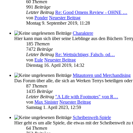
60
Themen
991
Beiträge
Letzter Beitrag
Re: Good Omens Review - OHNE …
von
Ponder
Neuester Beitrag
Montag 9. September 2019, 11:28
Charaktere
Hier kann man sich über seine Lieblinge aus den Büchern Terry 
185
Themen
7472
Beiträge
Letzter Beitrag
Re: Wettsüchtiger, Falsch- od…
von
Eule
Neuester Beitrag
Dienstag 16. April 2019, 14:32
Mitautoren und Merchandising
Das Forum über alle, die sich an Werken Terrys beteiligen ode
87
Themen
1435
Beiträge
Letzter Beitrag
"A Life with Footnotes" von R…
von
Max Sinister
Neuester Beitrag
Samstag 1. April 2023, 12:59
Scheibenwelt-Spiele
Hier geht es um alle Spiele, die etwas mit der Scheibenwelt zu 
64
Themen