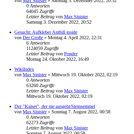
von
Max Sinister
»
Samstag 3. Dezember 2022, 20:52
0
Antworten
64045
Zugriffe
Letzter Beitrag
von
Max Sinister
Samstag 3. Dezember 2022, 20:52
Gesucht: Aufkleber Anthill inside
von
Der Große
»
Montag 4. April 2022, 22:31
6
Antworten
1124059
Zugriffe
Letzter Beitrag
von
Ponder
Montag 24. Oktober 2022, 16:49
WikiIndex
von
Max Sinister
»
Mittwoch 19. Oktober 2022, 02:19
0
Antworten
63260
Zugriffe
Letzter Beitrag
von
Max Sinister
Mittwoch 19. Oktober 2022, 02:19
Der "Kaiser", der nie ausgeht/Steinsemmel
von
Max Sinister
»
Sonntag 7. August 2022, 00:58
0
Antworten
62273
Zugriffe
Letzter Beitrag
von
Max Sinister
Sonntag 7. August 2022, 00:58