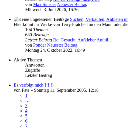
von
Max Sinister
Neuester Beitrag
Mittwoch 3. Juni 2026, 16:36
Suchen, Verkaufen, Anbieten u
Hier könnt ihr Werke von Terry Pratchett an den Mann oder di
104
Themen
680
Beiträge
Letzter Beitrag
Re: Gesucht: Aufkleber Anthil…
von
Ponder
Neuester Beitrag
Montag 24. Oktober 2022, 16:49
Aktive Themen
Antworten
Zugriffe
Letzter Beitrag
Es verfolgt mich(!!!!!)
von
Fate
»
Sonntag 11. September 2005, 12:18
1
…
3
4
5
6
7