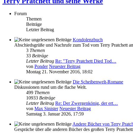
Terry Pratchett und seine Werke
Forum
Themen
Beiträge
Letzter Beitrag
Kondolenzbuch
Abschiedsgrüße und Nachrufe zum Tod vom Terry Pratchett a
3
Themen
33
Beiträge
Letzter Beitrag
Re: "Terry Pratchett Died Tod…
von
Ponder
Neuester Beitrag
Montag 21. November 2016, 18:02
Die Scheibenwelt-Romane
Diskussionen rund um die flache Welt.
499
Themen
10933
Beiträge
Letzter Beitrag
Re: Der Zwergenkönig, der ert…
von
Max Sinister
Neuester Beitrag
Samstag 3. Januar 2026, 17:59
Andere Bücher von Terry Pratch
Gespräche über alle anderen Bücher des großen Terry Pratchett