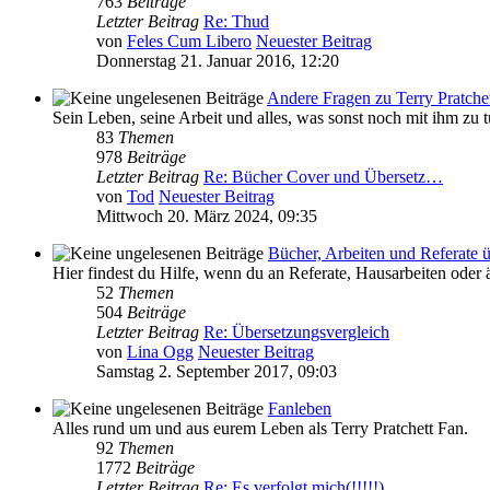
763
Beiträge
Letzter Beitrag
Re: Thud
von
Feles Cum Libero
Neuester Beitrag
Donnerstag 21. Januar 2016, 12:20
Andere Fragen zu Terry Pratche
Sein Leben, seine Arbeit und alles, was sonst noch mit ihm zu tu
83
Themen
978
Beiträge
Letzter Beitrag
Re: Bücher Cover und Übersetz…
von
Tod
Neuester Beitrag
Mittwoch 20. März 2024, 09:35
Bücher, Arbeiten und Referate ü
Hier findest du Hilfe, wenn du an Referate, Hausarbeiten oder 
52
Themen
504
Beiträge
Letzter Beitrag
Re: Übersetzungsvergleich
von
Lina Ogg
Neuester Beitrag
Samstag 2. September 2017, 09:03
Fanleben
Alles rund um und aus eurem Leben als Terry Pratchett Fan.
92
Themen
1772
Beiträge
Letzter Beitrag
Re: Es verfolgt mich(!!!!!)