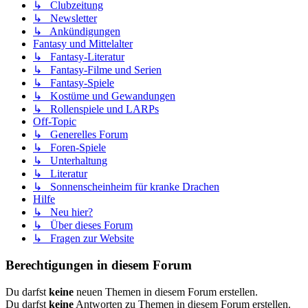
↳ Clubzeitung
↳ Newsletter
↳ Ankündigungen
Fantasy und Mittelalter
↳ Fantasy-Literatur
↳ Fantasy-Filme und Serien
↳ Fantasy-Spiele
↳ Kostüme und Gewandungen
↳ Rollenspiele und LARPs
Off-Topic
↳ Generelles Forum
↳ Foren-Spiele
↳ Unterhaltung
↳ Literatur
↳ Sonnenscheinheim für kranke Drachen
Hilfe
↳ Neu hier?
↳ Über dieses Forum
↳ Fragen zur Website
Berechtigungen in diesem Forum
Du darfst
keine
neuen Themen in diesem Forum erstellen.
Du darfst
keine
Antworten zu Themen in diesem Forum erstellen.