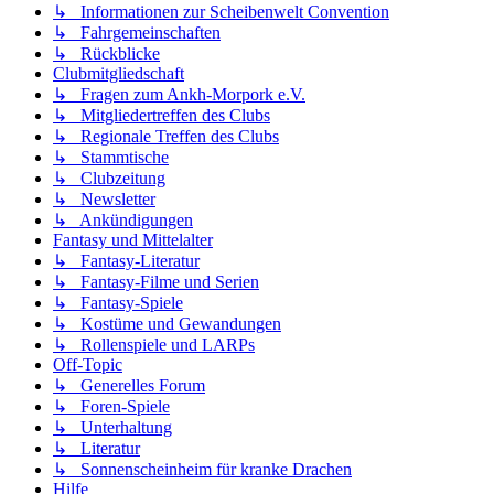
↳ Informationen zur Scheibenwelt Convention
↳ Fahrgemeinschaften
↳ Rückblicke
Clubmitgliedschaft
↳ Fragen zum Ankh-Morpork e.V.
↳ Mitgliedertreffen des Clubs
↳ Regionale Treffen des Clubs
↳ Stammtische
↳ Clubzeitung
↳ Newsletter
↳ Ankündigungen
Fantasy und Mittelalter
↳ Fantasy-Literatur
↳ Fantasy-Filme und Serien
↳ Fantasy-Spiele
↳ Kostüme und Gewandungen
↳ Rollenspiele und LARPs
Off-Topic
↳ Generelles Forum
↳ Foren-Spiele
↳ Unterhaltung
↳ Literatur
↳ Sonnenscheinheim für kranke Drachen
Hilfe