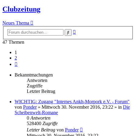
Clubzeitung
Neues Thema
Erweiterte
Suche
Suche
47 Themen
1
2
Nächste
Bekanntmachungen
Antworten
Zugriffe
Letzter Beitrag
WICHTIG: Zugang "Internes Ankh-Morpork e.V. - Forum"
von
Ponder
»
Mittwoch 30. November 2016, 23:22
» in
Die
Scheibenwelt-Romane
0
Antworten
528400
Zugriffe
Letzter Beitrag
von
Ponder
Mittwoch 30. November 2016, 23:22