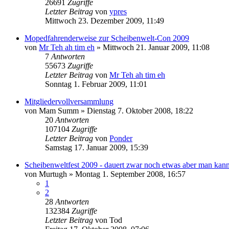
26691
Zugriffe
Letzter Beitrag
von
ypres
Mittwoch 23. Dezember 2009, 11:49
Mopedfahrenderweise zur Scheibenwelt-Con 2009
von
Mr Teh ah tim eh
»
Mittwoch 21. Januar 2009, 11:08
7
Antworten
55673
Zugriffe
Letzter Beitrag
von
Mr Teh ah tim eh
Sonntag 1. Februar 2009, 11:01
Mitgliedervollversammlung
von
Mam Summ
»
Dienstag 7. Oktober 2008, 18:22
20
Antworten
107104
Zugriffe
Letzter Beitrag
von
Ponder
Samstag 17. Januar 2009, 15:39
Scheibenweltfest 2009 - dauert zwar noch etwas aber man kan
von
Murtugh
»
Montag 1. September 2008, 16:57
1
2
28
Antworten
132384
Zugriffe
Letzter Beitrag
von
Tod