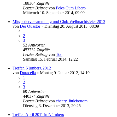
188364
Zugriffe
Letzter Beitrag
von
Feles Cum Libero
Mittwoch 10. September 2014, 09:09
Mitgliederversammlung und Club-Weihnachtsfeier 2013
von
Der Quästor
»
Dienstag 20. August 2013, 08:09
1
2
3
52
Antworten
453732
Zugriffe
Letzter Beitrag
von
Tod
Samstag 15. Februar 2014, 12:22
Treffen Nürnberg 2012
von
Duracella
»
Montag 9. Januar 2012, 14:19
1
2
3
69
Antworten
440374
Zugriffe
Letzter Beitrag
von
cheery_littlebottom
Dienstag 3. Dezember 2013, 20:25
Treffen April 2011 in Nürnberg