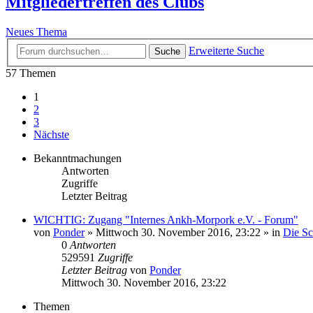
Mitgliedertreffen des Clubs
Neues Thema
Erweiterte Suche
Suche
57 Themen
1
2
3
Nächste
Bekanntmachungen
Antworten
Zugriffe
Letzter Beitrag
WICHTIG: Zugang "Internes Ankh-Morpork e.V. - Forum"
von
Ponder
»
Mittwoch 30. November 2016, 23:22
» in
Die S
0
Antworten
529591
Zugriffe
Letzter Beitrag
von
Ponder
Mittwoch 30. November 2016, 23:22
Themen