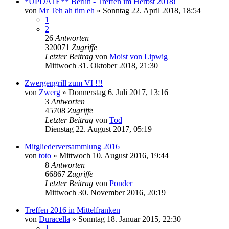
*UPDATE** Berlin - Treffen im Herbst 2018!
von
Mr Teh ah tim eh
»
Sonntag 22. April 2018, 18:54
1
2
26
Antworten
320071
Zugriffe
Letzter Beitrag
von
Moist von Lipwig
Mittwoch 31. Oktober 2018, 21:30
Zwergengrill zum VI !!!
von
Zwerg
»
Donnerstag 6. Juli 2017, 13:16
3
Antworten
45708
Zugriffe
Letzter Beitrag
von
Tod
Dienstag 22. August 2017, 05:19
Mitgliederversammlung 2016
von
toto
»
Mittwoch 10. August 2016, 19:44
8
Antworten
66867
Zugriffe
Letzter Beitrag
von
Ponder
Mittwoch 30. November 2016, 20:19
Treffen 2016 in Mittelfranken
von
Duracella
»
Sonntag 18. Januar 2015, 22:30
1