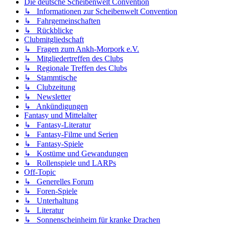
Die deutsche Scheibenwelt Convention
↳ Informationen zur Scheibenwelt Convention
↳ Fahrgemeinschaften
↳ Rückblicke
Clubmitgliedschaft
↳ Fragen zum Ankh-Morpork e.V.
↳ Mitgliedertreffen des Clubs
↳ Regionale Treffen des Clubs
↳ Stammtische
↳ Clubzeitung
↳ Newsletter
↳ Ankündigungen
Fantasy und Mittelalter
↳ Fantasy-Literatur
↳ Fantasy-Filme und Serien
↳ Fantasy-Spiele
↳ Kostüme und Gewandungen
↳ Rollenspiele und LARPs
Off-Topic
↳ Generelles Forum
↳ Foren-Spiele
↳ Unterhaltung
↳ Literatur
↳ Sonnenscheinheim für kranke Drachen