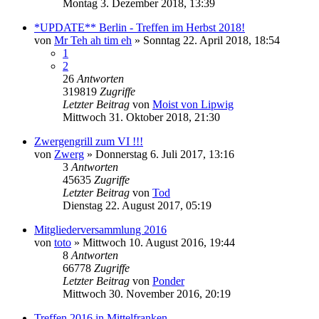
Montag 3. Dezember 2018, 13:39
*UPDATE** Berlin - Treffen im Herbst 2018!
von
Mr Teh ah tim eh
»
Sonntag 22. April 2018, 18:54
1
2
26
Antworten
319819
Zugriffe
Letzter Beitrag
von
Moist von Lipwig
Mittwoch 31. Oktober 2018, 21:30
Zwergengrill zum VI !!!
von
Zwerg
»
Donnerstag 6. Juli 2017, 13:16
3
Antworten
45635
Zugriffe
Letzter Beitrag
von
Tod
Dienstag 22. August 2017, 05:19
Mitgliederversammlung 2016
von
toto
»
Mittwoch 10. August 2016, 19:44
8
Antworten
66778
Zugriffe
Letzter Beitrag
von
Ponder
Mittwoch 30. November 2016, 20:19
Treffen 2016 in Mittelfranken