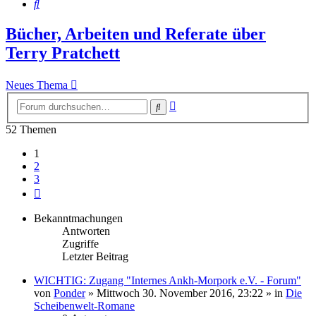
Suche
Bücher, Arbeiten und Referate über
Terry Pratchett
Neues Thema
Erweiterte
Suche
Suche
52 Themen
1
2
3
Nächste
Bekanntmachungen
Antworten
Zugriffe
Letzter Beitrag
WICHTIG: Zugang "Internes Ankh-Morpork e.V. - Forum"
von
Ponder
»
Mittwoch 30. November 2016, 23:22
» in
Die
Scheibenwelt-Romane