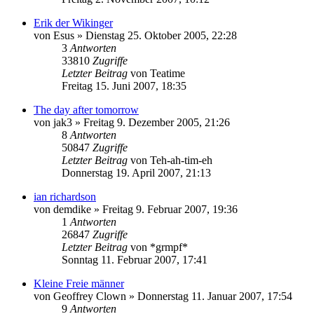
Erik der Wikinger
von
Esus
»
Dienstag 25. Oktober 2005, 22:28
3
Antworten
33810
Zugriffe
Letzter Beitrag
von
Teatime
Freitag 15. Juni 2007, 18:35
The day after tomorrow
von
jak3
»
Freitag 9. Dezember 2005, 21:26
8
Antworten
50847
Zugriffe
Letzter Beitrag
von
Teh-ah-tim-eh
Donnerstag 19. April 2007, 21:13
ian richardson
von
demdike
»
Freitag 9. Februar 2007, 19:36
1
Antworten
26847
Zugriffe
Letzter Beitrag
von
*grmpf*
Sonntag 11. Februar 2007, 17:41
Kleine Freie männer
von
Geoffrey Clown
»
Donnerstag 11. Januar 2007, 17:54
9
Antworten