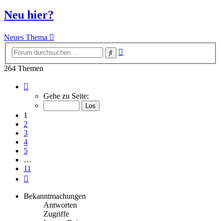
Neu hier?
Neues Thema
Erweiterte
Suche
Suche
264 Themen
Seite
1
Gehe zu Seite:
von
11
1
2
3
4
5
…
11
Nächste
Bekanntmachungen
Antworten
Zugriffe