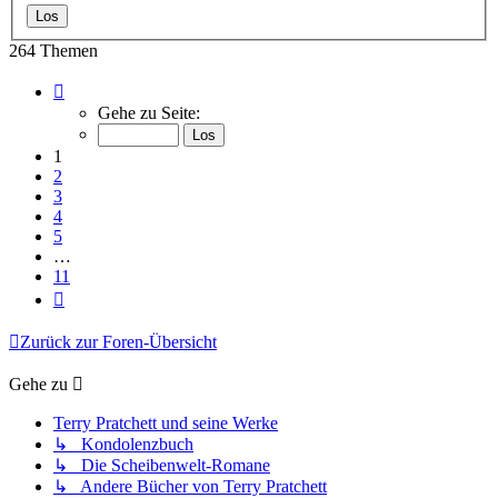
264 Themen
Seite
1
Gehe zu Seite:
von
11
1
2
3
4
5
…
11
Nächste
Zurück zur Foren-Übersicht
Gehe zu
Terry Pratchett und seine Werke
↳ Kondolenzbuch
↳ Die Scheibenwelt-Romane
↳ Andere Bücher von Terry Pratchett