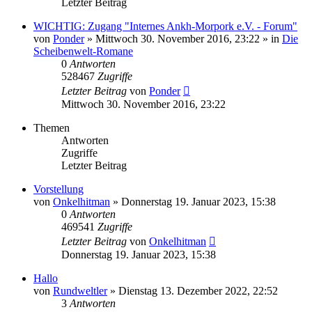
Letzter Beitrag
WICHTIG: Zugang "Internes Ankh-Morpork e.V. - Forum"
von
Ponder
»
Mittwoch 30. November 2016, 23:22
» in
Die
Scheibenwelt-Romane
0
Antworten
528467
Zugriffe
Letzter Beitrag
von
Ponder
Mittwoch 30. November 2016, 23:22
Themen
Antworten
Zugriffe
Letzter Beitrag
Vorstellung
von
Onkelhitman
»
Donnerstag 19. Januar 2023, 15:38
0
Antworten
469541
Zugriffe
Letzter Beitrag
von
Onkelhitman
Donnerstag 19. Januar 2023, 15:38
Hallo
von
Rundweltler
»
Dienstag 13. Dezember 2022, 22:52
3
Antworten