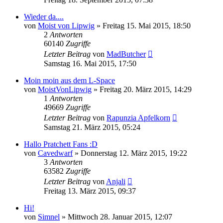
Wieder da....
von
Moist von Lipwig
»
Freitag 15. Mai 2015, 18:50
2
Antworten
60140
Zugriffe
Letzter Beitrag
von
MadButcher
Samstag 16. Mai 2015, 17:50
Moin moin aus dem L-Space
von
MoistVonLipwig
»
Freitag 20. März 2015, 14:29
1
Antworten
49669
Zugriffe
Letzter Beitrag
von
Rapunzia Apfelkorn
Samstag 21. März 2015, 05:24
Hallo Pratchett Fans :D
von
Cavedwarf
»
Donnerstag 12. März 2015, 19:22
3
Antworten
63582
Zugriffe
Letzter Beitrag
von
Anjali
Freitag 13. März 2015, 09:37
Hi!
von
Simnel
»
Mittwoch 28. Januar 2015, 12:07