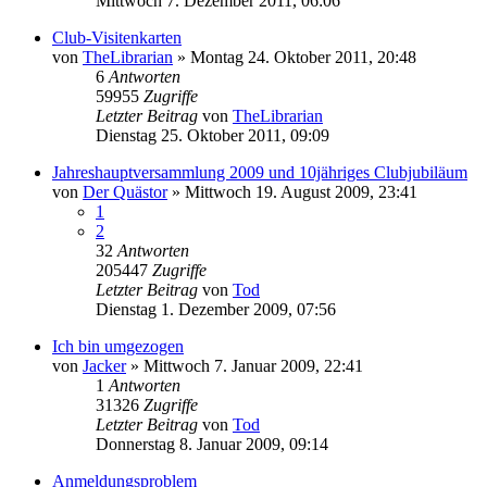
Mittwoch 7. Dezember 2011, 06:06
Club-Visitenkarten
von
TheLibrarian
»
Montag 24. Oktober 2011, 20:48
6
Antworten
59955
Zugriffe
Letzter Beitrag
von
TheLibrarian
Dienstag 25. Oktober 2011, 09:09
Jahreshauptversammlung 2009 und 10jähriges Clubjubiläum
von
Der Quästor
»
Mittwoch 19. August 2009, 23:41
1
2
32
Antworten
205447
Zugriffe
Letzter Beitrag
von
Tod
Dienstag 1. Dezember 2009, 07:56
Ich bin umgezogen
von
Jacker
»
Mittwoch 7. Januar 2009, 22:41
1
Antworten
31326
Zugriffe
Letzter Beitrag
von
Tod
Donnerstag 8. Januar 2009, 09:14
Anmeldungsproblem