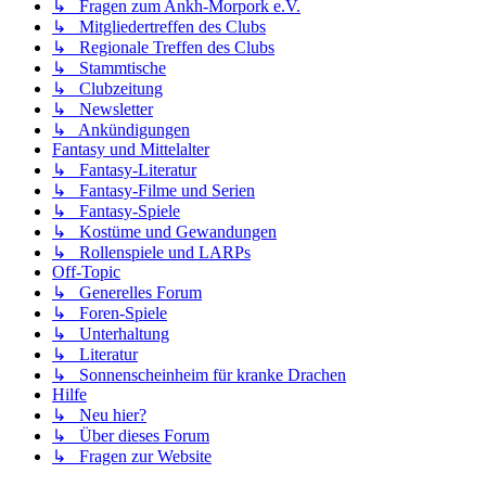
↳ Fragen zum Ankh-Morpork e.V.
↳ Mitgliedertreffen des Clubs
↳ Regionale Treffen des Clubs
↳ Stammtische
↳ Clubzeitung
↳ Newsletter
↳ Ankündigungen
Fantasy und Mittelalter
↳ Fantasy-Literatur
↳ Fantasy-Filme und Serien
↳ Fantasy-Spiele
↳ Kostüme und Gewandungen
↳ Rollenspiele und LARPs
Off-Topic
↳ Generelles Forum
↳ Foren-Spiele
↳ Unterhaltung
↳ Literatur
↳ Sonnenscheinheim für kranke Drachen
Hilfe
↳ Neu hier?
↳ Über dieses Forum
↳ Fragen zur Website