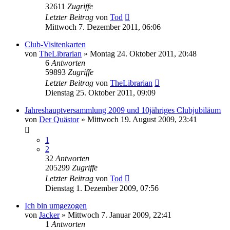
32611
Zugriffe
Letzter Beitrag
von
Tod
Mittwoch 7. Dezember 2011, 06:06
Club-Visitenkarten
von
TheLibrarian
»
Montag 24. Oktober 2011, 20:48
6
Antworten
59893
Zugriffe
Letzter Beitrag
von
TheLibrarian
Dienstag 25. Oktober 2011, 09:09
Jahreshauptversammlung 2009 und 10jähriges Clubjubiläum
von
Der Quästor
»
Mittwoch 19. August 2009, 23:41
1
2
32
Antworten
205299
Zugriffe
Letzter Beitrag
von
Tod
Dienstag 1. Dezember 2009, 07:56
Ich bin umgezogen
von
Jacker
»
Mittwoch 7. Januar 2009, 22:41
1
Antworten