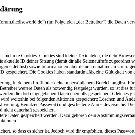
klärung
/forum.thediscworld.de“) (im Folgenden „der Betreiber“) die Daten v
s mehrere Cookies. Cookies sind kleine Textdateien, die dein Browser 
ie aktuelle ID deiner Sitzung (damit dir alle Seitenaufrufe zugeordnet
angemeldet bist) sowie Informationen über deine Teilnahme an Umfragen
ID gespeichert. Die Cookies haben standardmäßig eine Gültigkeit von e
ierung, in deinem Profil oder deinem persönlichem Bereich angibst. Für
reiber weitere Daten als notwendig festgelegt wurden, so ist dies für 
 werden die dort eingegebenen Daten ebenfalls gespeichert. Gleiches gi
e wird weiterhin bei folgenden Aktionen gespeichert: Löschen und Änd
ktivierung, Benutzer-Passwort) und gescheiterte Anmeldeversuche. D
d nicht dauerhaft gespeichert.
eitere Daten gespeichert werden. Dazu gehören dein Abstimmungsverhal
nktionen.
ert, so dass es sicher ist. Jedoch wird dir empfohlen, dieses Passwor