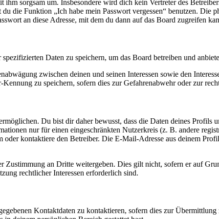
it ihm sorgsam um. Insbesondere wird dich kein Vertreter des Betreibe
nst du die Funktion „Ich habe mein Passwort vergessen“ benutzen. Di
asswort an diese Adresse, mit dem du dann auf das Board zugreifen kan
r spezifizierten Daten zu speichern, um das Board betreiben und anbiet
ssenabwägung zwischen deinen und seinen Interessen sowie den Interes
-Kennung zu speichern, sofern dies zur Gefahrenabwehr oder zur recht
möglichen. Du bist dir daher bewusst, dass die Daten deines Profils und
mationen nur für einen eingeschränkten Nutzerkreis (z. B. andere regist
oder kontaktiere den Betreiber. Die E-Mail-Adresse aus deinem Profil 
r Zustimmung an Dritte weitergeben. Dies gilt nicht, sofern er auf Gr
zung rechtlicher Interessen erforderlich sind.
ngegebenen Kontaktdaten zu kontaktieren, sofern dies zur Übermittlung z