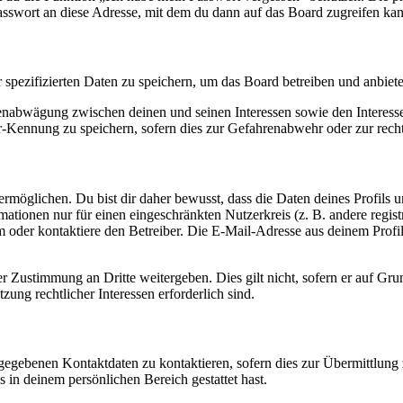
asswort an diese Adresse, mit dem du dann auf das Board zugreifen kan
r spezifizierten Daten zu speichern, um das Board betreiben und anbiet
ssenabwägung zwischen deinen und seinen Interessen sowie den Interes
-Kennung zu speichern, sofern dies zur Gefahrenabwehr oder zur recht
möglichen. Du bist dir daher bewusst, dass die Daten deines Profils und
mationen nur für einen eingeschränkten Nutzerkreis (z. B. andere regist
oder kontaktiere den Betreiber. Die E-Mail-Adresse aus deinem Profil 
r Zustimmung an Dritte weitergeben. Dies gilt nicht, sofern er auf Gr
zung rechtlicher Interessen erforderlich sind.
ngegebenen Kontaktdaten zu kontaktieren, sofern dies zur Übermittlung z
s in deinem persönlichen Bereich gestattet hast.