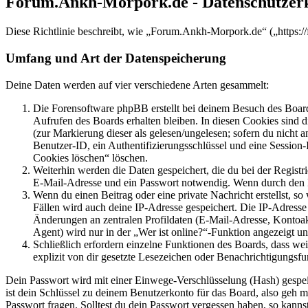
Forum.Ankh-Morpork.de - Datenschutzer
Diese Richtlinie beschreibt, wie „Forum.Ankh-Morpork.de“ („https:/
Umfang und Art der Datenspeicherung
Deine Daten werden auf vier verschiedene Arten gesammelt:
Die Forensoftware phpBB erstellt bei deinem Besuch des Board
Aufrufen des Boards erhalten bleiben. In diesen Cookies sind d
(zur Markierung dieser als gelesen/ungelesen; sofern du nicht 
Benutzer-ID, ein Authentifizierungsschlüssel und eine Session-
Cookies löschen“ löschen.
Weiterhin werden die Daten gespeichert, die du bei der Registr
E-Mail-Adresse und ein Passwort notwendig. Wenn durch den Bet
Wenn du einen Beitrag oder eine private Nachricht erstellst, so
Fällen wird auch deine IP-Adresse gespeichert. Die IP-Adress
Änderungen an zentralen Profildaten (E-Mail-Adresse, Kontoa
Agent) wird nur in der „Wer ist online?“-Funktion angezeigt un
Schließlich erfordern einzelne Funktionen des Boards, dass w
explizit von dir gesetzte Lesezeichen oder Benachrichtigungsfu
Dein Passwort wird mit einer Einwege-Verschlüsselung (Hash) gespeich
ist dein Schlüssel zu deinem Benutzerkonto für das Board, also geh m
Passwort fragen. Solltest du dein Passwort vergessen haben, so kan