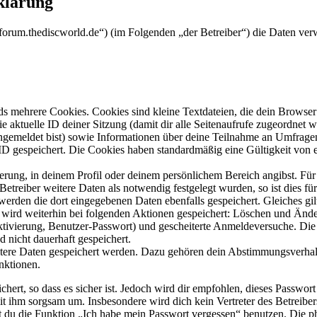
klärung
/forum.thediscworld.de“) (im Folgenden „der Betreiber“) die Daten v
s mehrere Cookies. Cookies sind kleine Textdateien, die dein Browser 
ie aktuelle ID deiner Sitzung (damit dir alle Seitenaufrufe zugeordnet
angemeldet bist) sowie Informationen über deine Teilnahme an Umfragen
ID gespeichert. Die Cookies haben standardmäßig eine Gültigkeit von e
ierung, in deinem Profil oder deinem persönlichem Bereich angibst. Für
reiber weitere Daten als notwendig festgelegt wurden, so ist dies für 
 werden die dort eingegebenen Daten ebenfalls gespeichert. Gleiches gi
e wird weiterhin bei folgenden Aktionen gespeichert: Löschen und Änd
ktivierung, Benutzer-Passwort) und gescheiterte Anmeldeversuche. D
d nicht dauerhaft gespeichert.
eitere Daten gespeichert werden. Dazu gehören dein Abstimmungsverhal
nktionen.
ert, so dass es sicher ist. Jedoch wird dir empfohlen, dieses Passwor
it ihm sorgsam um. Insbesondere wird dich kein Vertreter des Betreibe
nst du die Funktion „Ich habe mein Passwort vergessen“ benutzen. Di