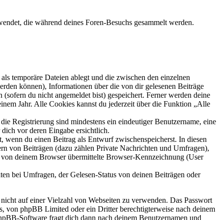
erwendet, die während deines Foren-Besuchs gesammelt werden.
als temporäre Dateien ablegt und die zwischen den einzelnen
 werden können), Informationen über die von dir gelesenen Beiträge
 (sofern du nicht angemeldet bist) gespeichert. Ferner werden deine
inem Jahr. Alle Cookies kannst du jederzeit über die Funktion „Alle
 die Registrierung sind mindestens ein eindeutiger Benutzername, eine
dich vor deren Eingabe ersichtlich.
lt, wenn du einen Beitrag als Entwurf zwischenspeicherst. In diesen
ern von Beiträgen (dazu zählen Private Nachrichten und Umfragen),
ie von deinem Browser übermittelte Browser-Kennzeichnung (User
ten bei Umfragen, der Gelesen-Status von deinen Beiträgen oder
t nicht auf einer Vielzahl von Webseiten zu verwenden. Das Passwort
rs, von phpBB Limited oder ein Dritter berechtigterweise nach deinem
e phpBB-Software fragt dich dann nach deinem Benutzernamen und