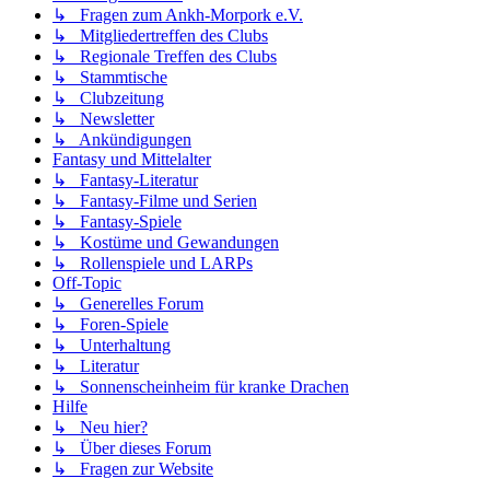
↳ Fragen zum Ankh-Morpork e.V.
↳ Mitgliedertreffen des Clubs
↳ Regionale Treffen des Clubs
↳ Stammtische
↳ Clubzeitung
↳ Newsletter
↳ Ankündigungen
Fantasy und Mittelalter
↳ Fantasy-Literatur
↳ Fantasy-Filme und Serien
↳ Fantasy-Spiele
↳ Kostüme und Gewandungen
↳ Rollenspiele und LARPs
Off-Topic
↳ Generelles Forum
↳ Foren-Spiele
↳ Unterhaltung
↳ Literatur
↳ Sonnenscheinheim für kranke Drachen
Hilfe
↳ Neu hier?
↳ Über dieses Forum
↳ Fragen zur Website