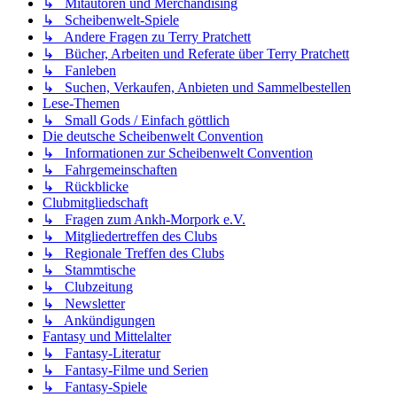
↳ Mitautoren und Merchandising
↳ Scheibenwelt-Spiele
↳ Andere Fragen zu Terry Pratchett
↳ Bücher, Arbeiten und Referate über Terry Pratchett
↳ Fanleben
↳ Suchen, Verkaufen, Anbieten und Sammelbestellen
Lese-Themen
↳ Small Gods / Einfach göttlich
Die deutsche Scheibenwelt Convention
↳ Informationen zur Scheibenwelt Convention
↳ Fahrgemeinschaften
↳ Rückblicke
Clubmitgliedschaft
↳ Fragen zum Ankh-Morpork e.V.
↳ Mitgliedertreffen des Clubs
↳ Regionale Treffen des Clubs
↳ Stammtische
↳ Clubzeitung
↳ Newsletter
↳ Ankündigungen
Fantasy und Mittelalter
↳ Fantasy-Literatur
↳ Fantasy-Filme und Serien
↳ Fantasy-Spiele