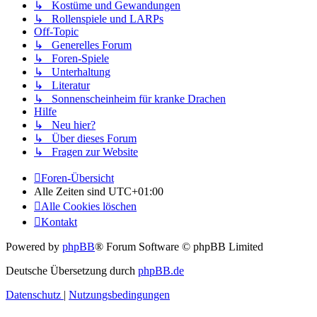
↳ Kostüme und Gewandungen
↳ Rollenspiele und LARPs
Off-Topic
↳ Generelles Forum
↳ Foren-Spiele
↳ Unterhaltung
↳ Literatur
↳ Sonnenscheinheim für kranke Drachen
Hilfe
↳ Neu hier?
↳ Über dieses Forum
↳ Fragen zur Website
Foren-Übersicht
Alle Zeiten sind
UTC+01:00
Alle Cookies löschen
Kontakt
Powered by
phpBB
® Forum Software © phpBB Limited
Deutsche Übersetzung durch
phpBB.de
Datenschutz
|
Nutzungsbedingungen