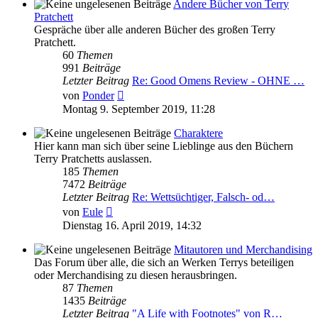
Andere Bücher von Terry
Pratchett
Gespräche über alle anderen Bücher des großen Terry
Pratchett.
60
Themen
991
Beiträge
Letzter Beitrag
Re: Good Omens Review - OHNE …
Neuester
von
Ponder
Beitrag
Montag 9. September 2019, 11:28
Charaktere
Hier kann man sich über seine Lieblinge aus den Büchern
Terry Pratchetts auslassen.
185
Themen
7472
Beiträge
Letzter Beitrag
Re: Wettsüchtiger, Falsch- od…
Neuester
von
Eule
Beitrag
Dienstag 16. April 2019, 14:32
Mitautoren und Merchandising
Das Forum über alle, die sich an Werken Terrys beteiligen
oder Merchandising zu diesen herausbringen.
87
Themen
1435
Beiträge
Letzter Beitrag
"A Life with Footnotes" von R…