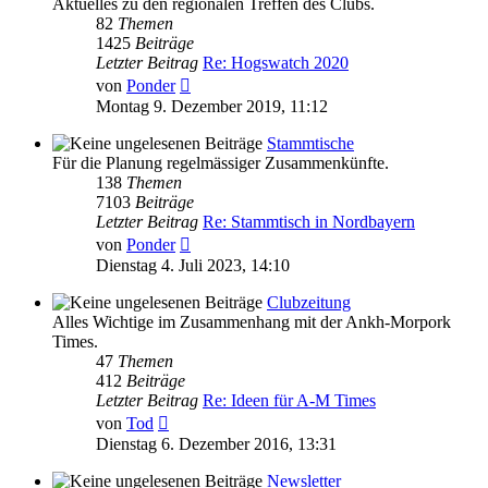
Aktuelles zu den regionalen Treffen des Clubs.
82
Themen
1425
Beiträge
Letzter Beitrag
Re: Hogswatch 2020
Neuester
von
Ponder
Beitrag
Montag 9. Dezember 2019, 11:12
Stammtische
Für die Planung regelmässiger Zusammenkünfte.
138
Themen
7103
Beiträge
Letzter Beitrag
Re: Stammtisch in Nordbayern
Neuester
von
Ponder
Beitrag
Dienstag 4. Juli 2023, 14:10
Clubzeitung
Alles Wichtige im Zusammenhang mit der Ankh-Morpork
Times.
47
Themen
412
Beiträge
Letzter Beitrag
Re: Ideen für A-M Times
Neuester
von
Tod
Beitrag
Dienstag 6. Dezember 2016, 13:31
Newsletter