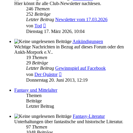
Hier könnt ihr alle Club-Newsletter nachlesen.
246
Themen
252
Beiträge
Letzter Beitrag
Newsletter vom 17.03.2026
Neuester
von
Tod
Beitrag
Dienstag 17. März 2026, 10:04
Ankündigungen
Wichtige Nachrichten in Bezug auf dieses Forum oder den
Ankh-Morpork e.V..
19
Themen
29
Beiträge
Letzter Beitrag
Gewinnspiel auf Facebook
Neuester
von
Der Quästor
Beitrag
Donnerstag 20. Juni 2013, 12:19
Fantasy und Mittelalter
Themen
Beiträge
Letzter Beitrag
Fantasy-Literatur
Unterhaltungen über fantastische und historische Literatur.
97
Themen
1048
Beiträge