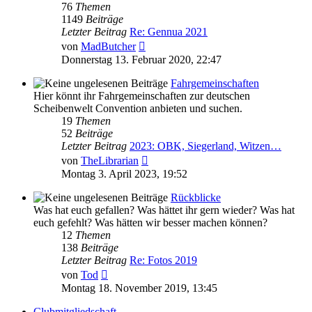
76
Themen
1149
Beiträge
Letzter Beitrag
Re: Gennua 2021
Neuester
von
MadButcher
Beitrag
Donnerstag 13. Februar 2020, 22:47
Fahrgemeinschaften
Hier könnt ihr Fahrgemeinschaften zur deutschen
Scheibenwelt Convention anbieten und suchen.
19
Themen
52
Beiträge
Letzter Beitrag
2023: OBK, Siegerland, Witzen…
Neuester
von
TheLibrarian
Beitrag
Montag 3. April 2023, 19:52
Rückblicke
Was hat euch gefallen? Was hättet ihr gern wieder? Was hat
euch gefehlt? Was hätten wir besser machen können?
12
Themen
138
Beiträge
Letzter Beitrag
Re: Fotos 2019
Neuester
von
Tod
Beitrag
Montag 18. November 2019, 13:45
Clubmitgliedschaft