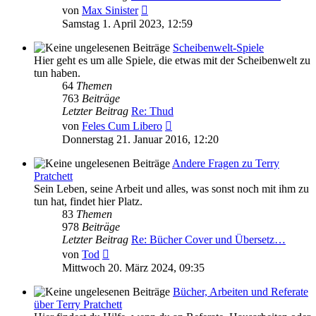
Neuester
von
Max Sinister
Beitrag
Samstag 1. April 2023, 12:59
Scheibenwelt-Spiele
Hier geht es um alle Spiele, die etwas mit der Scheibenwelt zu
tun haben.
64
Themen
763
Beiträge
Letzter Beitrag
Re: Thud
Neuester
von
Feles Cum Libero
Beitrag
Donnerstag 21. Januar 2016, 12:20
Andere Fragen zu Terry
Pratchett
Sein Leben, seine Arbeit und alles, was sonst noch mit ihm zu
tun hat, findet hier Platz.
83
Themen
978
Beiträge
Letzter Beitrag
Re: Bücher Cover und Übersetz…
Neuester
von
Tod
Beitrag
Mittwoch 20. März 2024, 09:35
Bücher, Arbeiten und Referate
über Terry Pratchett