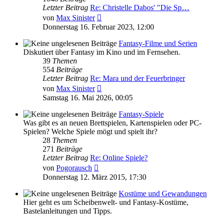
Letzter Beitrag
Re: Christelle Dabos' "Die Sp…
Neuester
von
Max Sinister
Beitrag
Donnerstag 16. Februar 2023, 12:00
Fantasy-Filme und Serien
Diskutiert über Fantasy im Kino und im Fernsehen.
39
Themen
554
Beiträge
Letzter Beitrag
Re: Mara und der Feuerbringer
Neuester
von
Max Sinister
Beitrag
Samstag 16. Mai 2026, 00:05
Fantasy-Spiele
Was gibt es an neuen Brettspielen, Kartenspielen oder PC-
Spielen? Welche Spiele mögt und spielt ihr?
28
Themen
271
Beiträge
Letzter Beitrag
Re: Online Spiele?
Neuester
von
Pogorausch
Beitrag
Donnerstag 12. März 2015, 17:30
Kostüme und Gewandungen
Hier geht es um Scheibenwelt- und Fantasy-Kostüme,
Bastelanleitungen und Tipps.