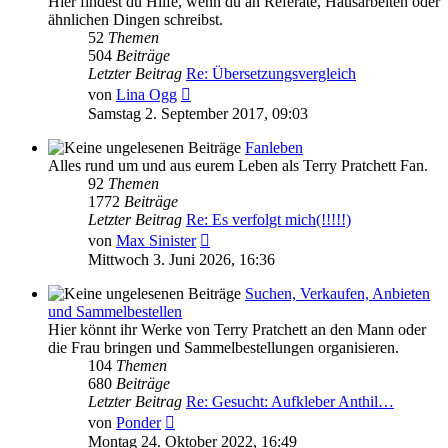
Hier findest du Hilfe, wenn du an Referate, Hausarbeiten oder
ähnlichen Dingen schreibst.
52
Themen
504
Beiträge
Letzter Beitrag
Re: Übersetzungsvergleich
Neuester
von
Lina Ogg
Beitrag
Samstag 2. September 2017, 09:03
Fanleben
Alles rund um und aus eurem Leben als Terry Pratchett Fan.
92
Themen
1772
Beiträge
Letzter Beitrag
Re: Es verfolgt mich(!!!!!)
Neuester
von
Max Sinister
Beitrag
Mittwoch 3. Juni 2026, 16:36
Suchen, Verkaufen, Anbieten
und Sammelbestellen
Hier könnt ihr Werke von Terry Pratchett an den Mann oder
die Frau bringen und Sammelbestellungen organisieren.
104
Themen
680
Beiträge
Letzter Beitrag
Re: Gesucht: Aufkleber Anthil…
Neuester
von
Ponder
Beitrag
Montag 24. Oktober 2022, 16:49