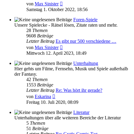
Neuester
von
Max Sinister
Beitrag
Samstag 1. Oktober 2022, 18:56
Foren-Spiele
Unsere Spielecke - Rätsel lösen, Zitate raten und mehr.
28
Themen
9608
Beiträge
Letzter Beitrag
Es gibt nur 500 verschiedene …
Neuester
von
Max Sinister
Beitrag
Mittwoch 12. April 2023, 18:49
Unterhaltung
Hier gehts um Filme, Fernsehn, Musik und Spiele außerhalb
der Fantasy.
42
Themen
1553
Beiträge
Letzter Beitrag
Re: Was hört ihr gerade?
Neuester
von
Eskarina
Beitrag
Freitag 10. Juli 2020, 08:09
Literatur
Unterhaltungen über alle weiteren Bereiche der Literatur
5
Themen
51
Beiträge
Letzter Beitrag
Re: Gratis-Comic-Tag