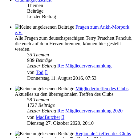
Themen
Beiträge
Letzter Beitrag
Fragen zum Ankh-Morpork
e.V.
Alle Fragen zum deutschsprachigen Terry Pratchett Fanclub,
die euch auf dem Herzen brennen, können hier gestellt
werden.
35
Themen
939
Beiträge
Letzter Beitrag
Re: Mitgliederversammlung
Neuester
von
Tod
Beitrag
Donnerstag 11. August 2016, 07:53
Mitgliedertreffen des Clubs
Aktuelles zu den überregionalen Treffen des Clubs.
58
Themen
1727
Beiträge
Letzter Beitrag
Re: Mitgliederversammlung 2020
Neuester
von
MadButcher
Beitrag
Dienstag 27. Oktober 2020, 20:10
Regionale Treffen des Clubs