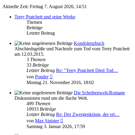
Aktuelle Zeit: Freitag 7. August 2026, 14:51
Terry Pratchett und seine Werke
Themen
Beiträge
Letzter Beitrag
Kondolenzbuch
Abschiedsgrüße und Nachrufe zum Tod vom Terry Pratchett
am 12.03.2015.
3
Themen
33
Beiträge
Letzter Beitrag
Re: "Terry Pratchett Died Tod…
Neuester
von
Ponder
Beitrag
Montag 21. November 2016, 18:02
Die Scheibenwelt-Romane
Diskussionen rund um die flache Welt.
499
Themen
10933
Beiträge
Letzter Beitrag
Re: Der Zwergenkönig, der ert…
Neuester
von
Max Sinister
Beitrag
Samstag 3. Januar 2026, 17:59