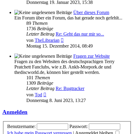
Beitrag
Donnerstag 19. Januar 2023, 15:38
Über dieses Forum
Ein Forum über ein Forum, das hat gerade noch gefehlt...
89
Themen
1736
Beiträge
Letzter Beitrag
Re: Geht das nur mir so...
Neuester
von
TheLibrarian
Beitrag
Montag 15. Dezember 2014, 08:49
Fragen zur Website
Fragen zu den Websiten des deutschsprachigen Terry
Pratchett Fanclubs, wie z.B. Ankh-Morpork.de und
thediscworld.de, können hier gestellt werden.
101
Themen
1309
Beiträge
Letzter Beitrag
Re: Bugtracker
Neuester
von
Tod
Beitrag
Donnerstag 8. Juni 2023, 13:27
Anmelden
Benutzername:
Passwort:
Ich habe mein Passwort vergessen
|
Angemeldet bleiben