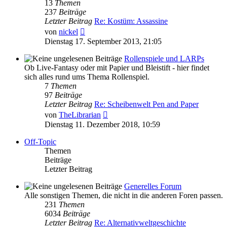
13
Themen
237
Beiträge
Letzter Beitrag
Re: Kostüm: Assassine
Neuester
von
nickel
Beitrag
Dienstag 17. September 2013, 21:05
Rollenspiele und LARPs
Ob Live-Fantasy oder mit Papier und Bleistift - hier findet
sich alles rund ums Thema Rollenspiel.
7
Themen
97
Beiträge
Letzter Beitrag
Re: Scheibenwelt Pen and Paper
Neuester
von
TheLibrarian
Beitrag
Dienstag 11. Dezember 2018, 10:59
Off-Topic
Themen
Beiträge
Letzter Beitrag
Generelles Forum
Alle sonstigen Themen, die nicht in die anderen Foren passen.
231
Themen
6034
Beiträge
Letzter Beitrag
Re: Alternativweltgeschichte