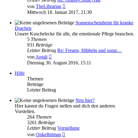
Neuester
von
TheLibrarian
Beitrag
Mittwoch 18. Januar 2017, 21:30
Sonnenscheinheim für kranke
Drachen
Unsere Kuschelecke für alle, die emotionale Pflege brauchen.
5
Themen
931
Beiträge
Letzter Beitrag
Re: Freuen, Hibbeln und sonst…
Neuester
von
Anjali
Beitrag
Dienstag 30. August 2016, 15:11
Hilfe
Themen
Beiträge
Letzter Beitrag
Neu hier?
Hier kannst du Fragen stellen und dich den anderen
Vorstellen.
264
Themen
3261
Beiträge
Letzter Beitrag
Vorstellung
Neuester
von
Onkelhitman