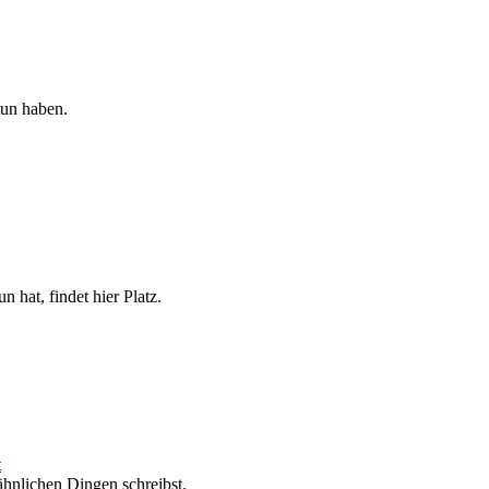
tun haben.
n hat, findet hier Platz.
t
ähnlichen Dingen schreibst.