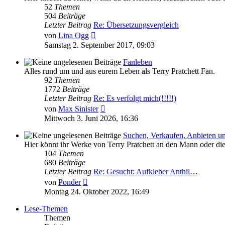
52
Themen
504
Beiträge
Letzter Beitrag
Re: Übersetzungsvergleich
Neuester
von
Lina Ogg
Beitrag
Samstag 2. September 2017, 09:03
Fanleben
Alles rund um und aus eurem Leben als Terry Pratchett Fan.
92
Themen
1772
Beiträge
Letzter Beitrag
Re: Es verfolgt mich(!!!!!)
Neuester
von
Max Sinister
Beitrag
Mittwoch 3. Juni 2026, 16:36
Suchen, Verkaufen, Anbieten u
Hier könnt ihr Werke von Terry Pratchett an den Mann oder di
104
Themen
680
Beiträge
Letzter Beitrag
Re: Gesucht: Aufkleber Anthil…
Neuester
von
Ponder
Beitrag
Montag 24. Oktober 2022, 16:49
Lese-Themen
Themen