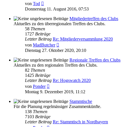
Neuester
von
Tod
Beitrag
Donnerstag 11. August 2016, 07:53
Mitgliedertreffen des Clubs
Aktuelles zu den überregionalen Treffen des Clubs.
58
Themen
1727
Beiträge
Letzter Beitrag
Re: Mitgliederversammlung 2020
Neuester
von
MadButcher
Beitrag
Dienstag 27. Oktober 2020, 20:10
Regionale Treffen des Clubs
Aktuelles zu den regionalen Treffen des Clubs.
82
Themen
1425
Beiträge
Letzter Beitrag
Re: Hogswatch 2020
Neuester
von
Ponder
Beitrag
Montag 9. Dezember 2019, 11:12
Stammtische
Für die Planung regelmässiger Zusammenkünfte.
138
Themen
7103
Beiträge
Letzter Beitrag
Re: Stammtisch in Nordbayern
Neuester