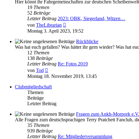
Hier könnt ihr Fahrgemeinschaften zur deutschen Scheibenwel
19
Themen
52
Beiträge
Letzter Beitrag
2023: OBK, Siegerland, Witzen…
Neuester
von
TheLibrarian
Beitrag
Montag 3. April 2023, 19:52
Rückblicke
Was hat euch gefallen? Was hättet ihr gern wieder? Was hat e
12
Themen
138
Beiträge
Letzter Beitrag
Re: Fotos 2019
Neuester
von
Tod
Beitrag
Montag 18. November 2019, 13:45
Clubmitgliedschaft
Themen
Beiträge
Letzter Beitrag
Fragen zum Ankh-Morpork e.V
Alle Fragen zum deutschsprachigen Terry Pratchett Fanclub, di
35
Themen
939
Beiträge
Letzter Beitrag
Re: Mitgliederversammlung