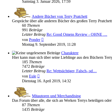
Beitrag
Samstag 3. Januar 2026, 17:59
Andere Bücher von Terry Pratchett
Gespräche über alle anderen Bücher des großen Terry Pratchett
60
Themen
991
Beiträge
Letzter Beitrag
Re: Good Omens Review - OHNE …
Neuester
von
Ponder
Beitrag
Montag 9. September 2019, 11:28
Charaktere
Hier kann man sich über seine Lieblinge aus den Büchern Terry 
185
Themen
7472
Beiträge
Letzter Beitrag
Re: Wettsüchtiger, Falsch- od…
Neuester
von
Eule
Beitrag
Dienstag 16. April 2019, 14:32
Mitautoren und Merchandising
Das Forum über alle, die sich an Werken Terrys beteiligen ode
87
Themen
1435
Beiträge