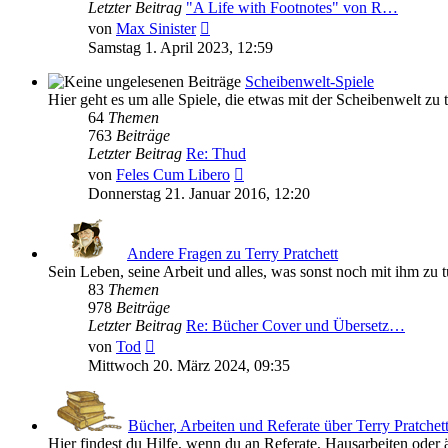
Letzter Beitrag
"A Life with Footnotes" von R…
Neuester
von
Max Sinister
Beitrag
Samstag 1. April 2023, 12:59
Scheibenwelt-Spiele
Hier geht es um alle Spiele, die etwas mit der Scheibenwelt zu 
64
Themen
763
Beiträge
Letzter Beitrag
Re: Thud
Neuester
von
Feles Cum Libero
Beitrag
Donnerstag 21. Januar 2016, 12:20
Andere Fragen zu Terry Pratchett
Sein Leben, seine Arbeit und alles, was sonst noch mit ihm zu tu
83
Themen
978
Beiträge
Letzter Beitrag
Re: Bücher Cover und Übersetz…
Neuester
von
Tod
Beitrag
Mittwoch 20. März 2024, 09:35
Bücher, Arbeiten und Referate über Terry Pratchet
Hier findest du Hilfe, wenn du an Referate, Hausarbeiten oder 