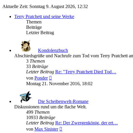
Aktuelle Zeit: Sonntag 9. August 2026, 12:32
Terry Pratchett und seine Werke
Themen
Beiträge
Letzter Beitrag
Kondolenzbuch
Abschiedsgrüße und Nachrufe zum Tod vom Terry Pratchett a
3
Themen
33
Beiträge
Letzter Beitrag
Re: "Terry Pratchett Died Tod…
Neuester
von
Ponder
Beitrag
Montag 21. November 2016, 18:02
Die Scheibenwelt-Romane
Diskussionen rund um die flache Welt.
499
Themen
10933
Beiträge
Letzter Beitrag
Re: Der Zwergenkönig, der ert…
Neuester
von
Max Sinister