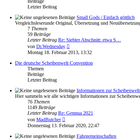
Beiträge
Letzter Beitrag
Small Gods / Einfach göttlich
Vergleichsleserunde Original, Übersetzung und Neuübersetzun
7
Themen
59
Beiträge
Letzter Beitrag
Re: Siebter Abschnitt: etwa S…
Neuester
von
Dr.Wednesday
Beitrag
Montag 18. Februar 2013, 13:32
Die deutsche Scheibenwelt Convention
Themen
Beiträge
Letzter Beitrag
Informationen zur Scheibenwel
Hier sammeln wir alle wichtigen Informationen zur Scheibenw
76
Themen
1149
Beiträge
Letzter Beitrag
Re: Gennua 2021
Neuester
von
MadButcher
Beitrag
Donnerstag 13. Februar 2020, 22:47
Fahrgemeinschaften