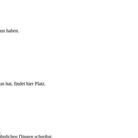
tun haben.
n hat, findet hier Platz.
t
ähnlichen Dingen schreibst.