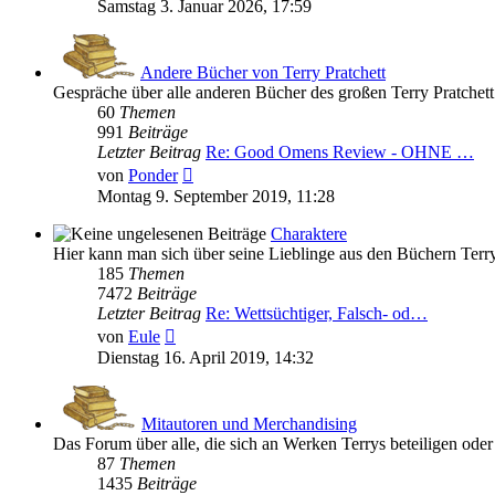
Beitrag
Samstag 3. Januar 2026, 17:59
Andere Bücher von Terry Pratchett
Gespräche über alle anderen Bücher des großen Terry Pratchett
60
Themen
991
Beiträge
Letzter Beitrag
Re: Good Omens Review - OHNE …
Neuester
von
Ponder
Beitrag
Montag 9. September 2019, 11:28
Charaktere
Hier kann man sich über seine Lieblinge aus den Büchern Terry 
185
Themen
7472
Beiträge
Letzter Beitrag
Re: Wettsüchtiger, Falsch- od…
Neuester
von
Eule
Beitrag
Dienstag 16. April 2019, 14:32
Mitautoren und Merchandising
Das Forum über alle, die sich an Werken Terrys beteiligen ode
87
Themen
1435
Beiträge