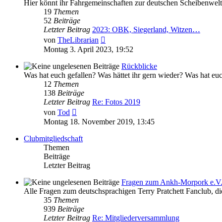
Hier könnt ihr Fahrgemeinschaften zur deutschen Scheibenwel
19
Themen
52
Beiträge
Letzter Beitrag
2023: OBK, Siegerland, Witzen…
Neuester
von
TheLibrarian
Beitrag
Montag 3. April 2023, 19:52
Rückblicke
Was hat euch gefallen? Was hättet ihr gern wieder? Was hat e
12
Themen
138
Beiträge
Letzter Beitrag
Re: Fotos 2019
Neuester
von
Tod
Beitrag
Montag 18. November 2019, 13:45
Clubmitgliedschaft
Themen
Beiträge
Letzter Beitrag
Fragen zum Ankh-Morpork e.V
Alle Fragen zum deutschsprachigen Terry Pratchett Fanclub, di
35
Themen
939
Beiträge
Letzter Beitrag
Re: Mitgliederversammlung