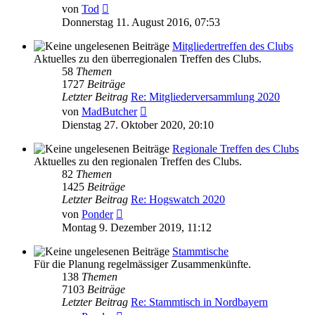
Neuester
von
Tod
Beitrag
Donnerstag 11. August 2016, 07:53
Mitgliedertreffen des Clubs
Aktuelles zu den überregionalen Treffen des Clubs.
58
Themen
1727
Beiträge
Letzter Beitrag
Re: Mitgliederversammlung 2020
Neuester
von
MadButcher
Beitrag
Dienstag 27. Oktober 2020, 20:10
Regionale Treffen des Clubs
Aktuelles zu den regionalen Treffen des Clubs.
82
Themen
1425
Beiträge
Letzter Beitrag
Re: Hogswatch 2020
Neuester
von
Ponder
Beitrag
Montag 9. Dezember 2019, 11:12
Stammtische
Für die Planung regelmässiger Zusammenkünfte.
138
Themen
7103
Beiträge
Letzter Beitrag
Re: Stammtisch in Nordbayern
Neuester