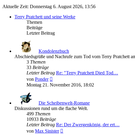
Aktuelle Zeit: Donnerstag 6. August 2026, 13:56
Terry Pratchett und seine Werke
Themen
Beiträge
Letzter Beitrag
Kondolenzbuch
Abschiedsgrüße und Nachrufe zum Tod vom Terry Pratchett a
3
Themen
33
Beiträge
Letzter Beitrag
Re: "Terry Pratchett Died Tod…
Neuester
von
Ponder
Beitrag
Montag 21. November 2016, 18:02
Die Scheibenwelt-Romane
Diskussionen rund um die flache Welt.
499
Themen
10933
Beiträge
Letzter Beitrag
Re: Der Zwergenkönig, der ert…
Neuester
von
Max Sinister