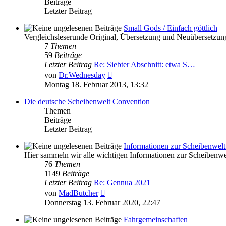
Beiträge
Letzter Beitrag
Small Gods / Einfach göttlich
Vergleichsleserunde Original, Übersetzung und Neuübersetzun
7
Themen
59
Beiträge
Letzter Beitrag
Re: Siebter Abschnitt: etwa S…
Neuester
von
Dr.Wednesday
Beitrag
Montag 18. Februar 2013, 13:32
Die deutsche Scheibenwelt Convention
Themen
Beiträge
Letzter Beitrag
Informationen zur Scheibenwel
Hier sammeln wir alle wichtigen Informationen zur Scheibenw
76
Themen
1149
Beiträge
Letzter Beitrag
Re: Gennua 2021
Neuester
von
MadButcher
Beitrag
Donnerstag 13. Februar 2020, 22:47
Fahrgemeinschaften