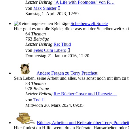
Letzter Beitrag
"A Life with Footnotes" von R…
Neuester
von
Max Sinister
Beitrag
Samstag 1. April 2023, 12:59
Scheibenwelt-Spiele
Hier geht es um alle Spiele, die etwas mit der Scheibenwelt zu 
64
Themen
763
Beiträge
Letzter Beitrag
Re: Thud
Neuester
von
Feles Cum Libero
Beitrag
Donnerstag 21. Januar 2016, 12:20
Andere Fragen zu Terry Pratchett
Sein Leben, seine Arbeit und alles, was sonst noch mit ihm zu tu
83
Themen
978
Beiträge
Letzter Beitrag
Re: Bücher Cover und Übersetz…
Neuester
von
Tod
Beitrag
Mittwoch 20. März 2024, 09:35
Bücher, Arbeiten und Referate über Terry Pratchet
Hier findest du Hilfe, wenn du an Referate, Hausarbeiten oder 