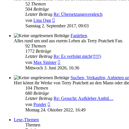
52
Themen
504
Beiträge
Letzter Beitrag
Re: Übersetzungsvergleich
Neuester
von
Lina Ogg
Beitrag
Samstag 2. September 2017, 09:03
Fanleben
Alles rund um und aus eurem Leben als Terry Pratchett Fan.
92
Themen
1772
Beiträge
Letzter Beitrag
Re: Es verfolgt mich(!!!!!)
Neuester
von
Max Sinister
Beitrag
Mittwoch 3. Juni 2026, 16:36
Suchen, Verkaufen, Anbieten u
Hier könnt ihr Werke von Terry Pratchett an den Mann oder di
104
Themen
680
Beiträge
Letzter Beitrag
Re: Gesucht: Aufkleber Anthil…
Neuester
von
Ponder
Beitrag
Montag 24. Oktober 2022, 16:49
Lese-Themen
Themen