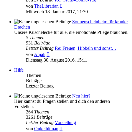
Neuester
von
TheLibrarian
Beitrag
Mittwoch 18. Januar 2017, 21:30
Sonnenscheinheim für kranke
Drachen
Unsere Kuschelecke für alle, die emotionale Pflege brauchen.
5
Themen
931
Beiträge
Letzter Beitrag
Re: Freuen, Hibbeln und sonst…
Neuester
von
Anjali
Beitrag
Dienstag 30. August 2016, 15:11
Hilfe
Themen
Beiträge
Letzter Beitrag
Neu hier?
Hier kannst du Fragen stellen und dich den anderen
Vorstellen.
264
Themen
3261
Beiträge
Letzter Beitrag
Vorstellung
Neuester
von
Onkelhitman