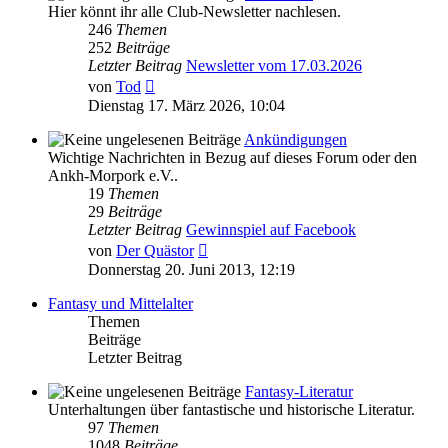
Hier könnt ihr alle Club-Newsletter nachlesen.
246
Themen
252
Beiträge
Letzter Beitrag
Newsletter vom 17.03.2026
Neuester
von
Tod
Beitrag
Dienstag 17. März 2026, 10:04
Ankündigungen
Wichtige Nachrichten in Bezug auf dieses Forum oder den
Ankh-Morpork e.V..
19
Themen
29
Beiträge
Letzter Beitrag
Gewinnspiel auf Facebook
Neuester
von
Der Quästor
Beitrag
Donnerstag 20. Juni 2013, 12:19
Fantasy und Mittelalter
Themen
Beiträge
Letzter Beitrag
Fantasy-Literatur
Unterhaltungen über fantastische und historische Literatur.
97
Themen
1048
Beiträge