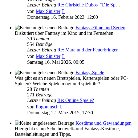
Letzter Beitrag
Re: Christelle Dabos' "Die Sp…
Neuester
von
Max Sinister
Beitrag
Donnerstag 16. Februar 2023, 12:00
Fantasy-Filme und Serien
Diskutiert über Fantasy im Kino und im Fernsehen.
39
Themen
554
Beiträge
Letzter Beitrag
Re: Mara und der Feuerbringer
Neuester
von
Max Sinister
Beitrag
Samstag 16. Mai 2026, 00:05
Fantasy-Spiele
Was gibt es an neuen Brettspielen, Kartenspielen oder PC-
Spielen? Welche Spiele mögt und spielt ihr?
28
Themen
271
Beiträge
Letzter Beitrag
Re: Online Spiele?
Neuester
von
Pogorausch
Beitrag
Donnerstag 12. März 2015, 17:30
Kostüme und Gewandungen
Hier geht es um Scheibenwelt- und Fantasy-Kostüme,
Bastelanleitungen und Tipps.