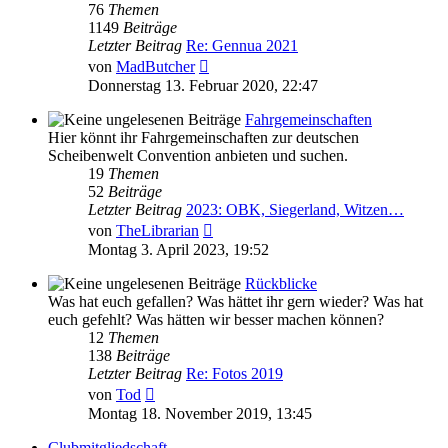
76
Themen
1149
Beiträge
Letzter Beitrag
Re: Gennua 2021
Neuester
von
MadButcher
Beitrag
Donnerstag 13. Februar 2020, 22:47
Fahrgemeinschaften
Hier könnt ihr Fahrgemeinschaften zur deutschen
Scheibenwelt Convention anbieten und suchen.
19
Themen
52
Beiträge
Letzter Beitrag
2023: OBK, Siegerland, Witzen…
Neuester
von
TheLibrarian
Beitrag
Montag 3. April 2023, 19:52
Rückblicke
Was hat euch gefallen? Was hättet ihr gern wieder? Was hat
euch gefehlt? Was hätten wir besser machen können?
12
Themen
138
Beiträge
Letzter Beitrag
Re: Fotos 2019
Neuester
von
Tod
Beitrag
Montag 18. November 2019, 13:45
Clubmitgliedschaft