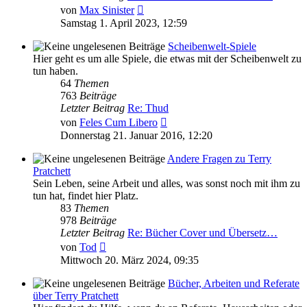
Neuester
von
Max Sinister
Beitrag
Samstag 1. April 2023, 12:59
Scheibenwelt-Spiele
Hier geht es um alle Spiele, die etwas mit der Scheibenwelt zu
tun haben.
64
Themen
763
Beiträge
Letzter Beitrag
Re: Thud
Neuester
von
Feles Cum Libero
Beitrag
Donnerstag 21. Januar 2016, 12:20
Andere Fragen zu Terry
Pratchett
Sein Leben, seine Arbeit und alles, was sonst noch mit ihm zu
tun hat, findet hier Platz.
83
Themen
978
Beiträge
Letzter Beitrag
Re: Bücher Cover und Übersetz…
Neuester
von
Tod
Beitrag
Mittwoch 20. März 2024, 09:35
Bücher, Arbeiten und Referate
über Terry Pratchett