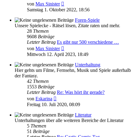
Neuester
von
Max Sinister
Beitrag
Samstag 1. Oktober 2022, 18:56
Foren-Spiele
Unsere Spielecke - Rätsel lösen, Zitate raten und mehr.
28
Themen
9608
Beiträge
Letzter Beitrag
Es gibt nur 500 verschiedene …
Neuester
von
Max Sinister
Beitrag
Mittwoch 12. April 2023, 18:49
Unterhaltung
Hier gehts um Filme, Fernsehn, Musik und Spiele außerhalb
der Fantasy.
42
Themen
1553
Beiträge
Letzter Beitrag
Re: Was hört ihr gerade?
Neuester
von
Eskarina
Beitrag
Freitag 10. Juli 2020, 08:09
Literatur
Unterhaltungen über alle weiteren Bereiche der Literatur
5
Themen
51
Beiträge
Letzter Beitrag
Re: Gratis-Comic-Tag