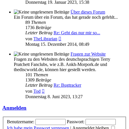
Beitrag
Donnerstag 19. Januar 2023, 15:38
Über dieses Forum
Ein Forum über ein Forum, das hat gerade noch gefehlt...
89
Themen
1736
Beiträge
Letzter Beitrag
Re: Geht das nur mir so...
Neuester
von
TheLibrarian
Beitrag
Montag 15. Dezember 2014, 08:49
Fragen zur Website
Fragen zu den Websiten des deutschsprachigen Terry
Pratchett Fanclubs, wie z.B. Ankh-Morpork.de und
thediscworld.de, können hier gestellt werden.
101
Themen
1309
Beiträge
Letzter Beitrag
Re: Bugtracker
Neuester
von
Tod
Beitrag
Donnerstag 8. Juni 2023, 13:27
Anmelden
Benutzername:
Passwort:
Ich habe mein Passwort vergessen
|
Angemeldet bleiben