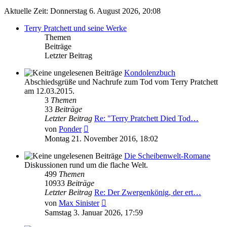
Aktuelle Zeit: Donnerstag 6. August 2026, 20:08
Terry Pratchett und seine Werke
Themen
Beiträge
Letzter Beitrag
Kondolenzbuch
Abschiedsgrüße und Nachrufe zum Tod vom Terry Pratchett
am 12.03.2015.
3
Themen
33
Beiträge
Letzter Beitrag
Re: "Terry Pratchett Died Tod…
Neuester
von
Ponder
Beitrag
Montag 21. November 2016, 18:02
Die Scheibenwelt-Romane
Diskussionen rund um die flache Welt.
499
Themen
10933
Beiträge
Letzter Beitrag
Re: Der Zwergenkönig, der ert…
Neuester
von
Max Sinister
Beitrag
Samstag 3. Januar 2026, 17:59