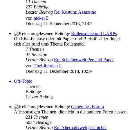
13
Themen
237
Beiträge
Letzter Beitrag
Re: Kostüm: Assassine
Neuester
von
nickel
Beitrag
Dienstag 17. September 2013, 21:05
Rollenspiele und LARPs
Ob Live-Fantasy oder mit Papier und Bleistift - hier findet
sich alles rund ums Thema Rollenspiel.
7
Themen
97
Beiträge
Letzter Beitrag
Re: Scheibenwelt Pen and Paper
Neuester
von
TheLibrarian
Beitrag
Dienstag 11. Dezember 2018, 10:59
Off-Topic
Themen
Beiträge
Letzter Beitrag
Generelles Forum
Alle sonstigen Themen, die nicht in die anderen Foren passen.
231
Themen
6034
Beiträge
Letzter Beitrag
Re: Alternativweltgeschichte