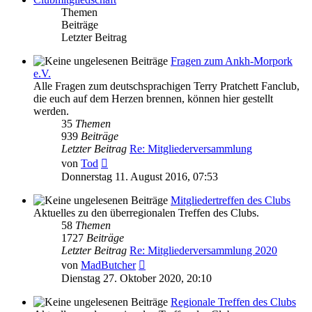
Themen
Beiträge
Letzter Beitrag
Fragen zum Ankh-Morpork
e.V.
Alle Fragen zum deutschsprachigen Terry Pratchett Fanclub,
die euch auf dem Herzen brennen, können hier gestellt
werden.
35
Themen
939
Beiträge
Letzter Beitrag
Re: Mitgliederversammlung
Neuester
von
Tod
Beitrag
Donnerstag 11. August 2016, 07:53
Mitgliedertreffen des Clubs
Aktuelles zu den überregionalen Treffen des Clubs.
58
Themen
1727
Beiträge
Letzter Beitrag
Re: Mitgliederversammlung 2020
Neuester
von
MadButcher
Beitrag
Dienstag 27. Oktober 2020, 20:10
Regionale Treffen des Clubs