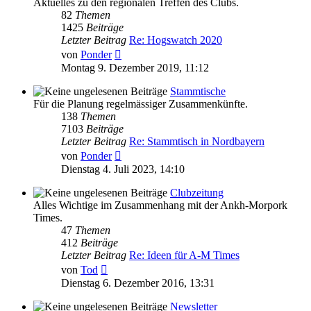
Aktuelles zu den regionalen Treffen des Clubs.
82
Themen
1425
Beiträge
Letzter Beitrag
Re: Hogswatch 2020
Neuester
von
Ponder
Beitrag
Montag 9. Dezember 2019, 11:12
Stammtische
Für die Planung regelmässiger Zusammenkünfte.
138
Themen
7103
Beiträge
Letzter Beitrag
Re: Stammtisch in Nordbayern
Neuester
von
Ponder
Beitrag
Dienstag 4. Juli 2023, 14:10
Clubzeitung
Alles Wichtige im Zusammenhang mit der Ankh-Morpork
Times.
47
Themen
412
Beiträge
Letzter Beitrag
Re: Ideen für A-M Times
Neuester
von
Tod
Beitrag
Dienstag 6. Dezember 2016, 13:31
Newsletter