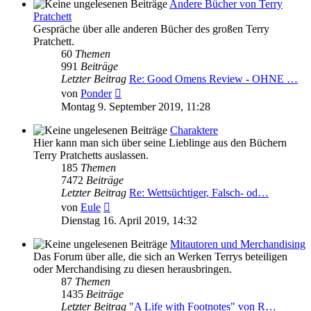
Andere Bücher von Terry
Pratchett
Gespräche über alle anderen Bücher des großen Terry
Pratchett.
60
Themen
991
Beiträge
Letzter Beitrag
Re: Good Omens Review - OHNE …
Neuester
von
Ponder
Beitrag
Montag 9. September 2019, 11:28
Charaktere
Hier kann man sich über seine Lieblinge aus den Büchern
Terry Pratchetts auslassen.
185
Themen
7472
Beiträge
Letzter Beitrag
Re: Wettsüchtiger, Falsch- od…
Neuester
von
Eule
Beitrag
Dienstag 16. April 2019, 14:32
Mitautoren und Merchandising
Das Forum über alle, die sich an Werken Terrys beteiligen
oder Merchandising zu diesen herausbringen.
87
Themen
1435
Beiträge
Letzter Beitrag
"A Life with Footnotes" von R…