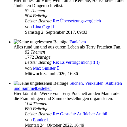
Hier findest du Hilfe, wenn du an Referate, Hausarbeiten oder
ähnlichen Dingen schreibst.
52
Themen
504
Beiträge
Letzter Beitrag
Re: Übersetzungsvergleich
Neuester
von
Lina Ogg
Beitrag
Samstag 2. September 2017, 09:03
Fanleben
Alles rund um und aus eurem Leben als Terry Pratchett Fan.
92
Themen
1772
Beiträge
Letzter Beitrag
Re: Es verfolgt mich(!!!!!)
Neuester
von
Max Sinister
Beitrag
Mittwoch 3. Juni 2026, 16:36
Suchen, Verkaufen, Anbieten
und Sammelbestellen
Hier könnt ihr Werke von Terry Pratchett an den Mann oder
die Frau bringen und Sammelbestellungen organisieren.
104
Themen
680
Beiträge
Letzter Beitrag
Re: Gesucht: Aufkleber Anthil…
Neuester
von
Ponder
Beitrag
Montag 24. Oktober 2022, 16:49